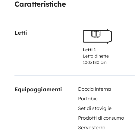
Caratteristiche
Opzioni se richieste:
Consegna a l‘aeroporto di Zurigo: CHF 150
Può essere raggiunto dall’aeroporto di Zurigo in 25 mi
Letti
Letti 1
Letto dinette
100x180 cm
Equipaggiamenti
Doccia interna
Portabici
Set di stoviglie
Prodotti di consumo
Servosterzo