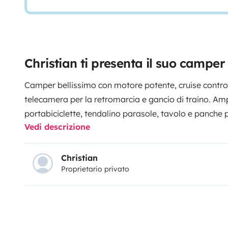
Christian ti presenta il suo camp
Camper bellissimo con motore potente, cruise control
telecamera per la retromarcia e gancio di traino. Amp
portabiciclette, tendalino parasole, tavolo e panche 
Vedi descrizione
Compreso di stoviglie complete e coperte nordiche p
esterna. Tutte le finestre dotate di zanzariere.
Consegnata pronta per la guida con il serbatoio dell’
Christian
Proprietario privato
consumo di gas (max. 1 bombola) è incluso nel prezzo 
Costo extra:
Pulizia finale per sporco normale (obligatorio): CHF 
Biancheria da letto a persona: CHF 20