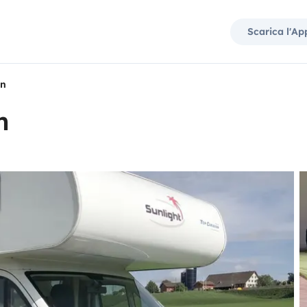
Scarica l'Ap
an
n