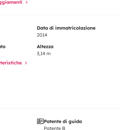
paggiamenti
Data di immatricolazione
2014
ato
Altezza
3,14 m
tteristiche
Patente di guida
Patente B