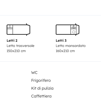
nuti con i mezzi pubblici.
Letti 2
Letti 3
Letto trasversale
Letto mansardato
150x210 cm
160x210 cm
WC
Frigorifero
Kit di pulizia
Caffettiera