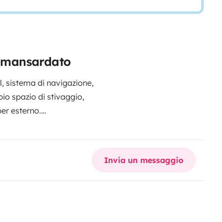
er mansardato
, sistema di navigazione,
io spazio di stivaggio,
per esterno.
er 5 persone. Doccia interna ed
acqua e del gas pieno. Il
Invia un messaggio
di affitto.
190