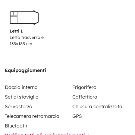
Verdunkelung mit Knöpfen, es wird sehr Dunkel,
Schlafen am Tag, z. B. auf einem Festival ist also kein
Problem
-Zum draußen sitzen ein Tisch und zwei Stühle
-
LED Lichtband mit allen Farben, wird mit
Letti 1
Fernsteuerung bedient
-Bitte eigenes Bettzeug
Letto trasversale
135x185 cm
verwenden
-200km pro Tag, ansonsten 0,15€ pro km
Equipaggiamenti
Doccia interna
Frigorifero
Set di stoviglie
Caffettiera
Servosterzo
Chiusura centralizzata
Telecamera retromarcia
GPS
Bluetooth