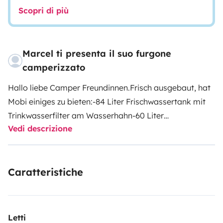
Scopri di più
Marcel ti presenta il suo furgone
camperizzato
Hallo liebe Camper Freundinnen.
Frisch ausgebaut, hat
Mobi einiges zu bieten:
-84 Liter Frischwassertank mit
Trinkwasserfilter am Wasserhahn
-60 Liter
Vedi descrizione
Abwassertank
-Gasdurchlauferhitzer der das Wasser
auf 60 Grad erhitzen kann und bei Bedarf solange läuft
bis das Wasser alle ist
-Dusche 70x80
-2 Flamen Herd
-
Caratteristiche
kleiner Kühlschrank
-200 Watt Solaranlage
-Zwei
Dachluken 40x40 und 70x50cm groß, jeweils mit
Verdunkelung und Insektennetz
-Bett 180x140cm
-
Ausfahrbarer Tisch
-Für die Fenster gibt es
Letti