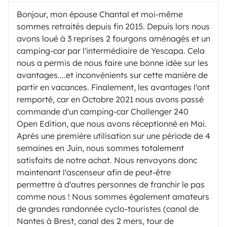
voyages à l'étranger, mais avant de vous donner
Bonjour, mon épouse Chantal et moi-même
une réponse définitive, merci de préciser votre
sommes retraités depuis fin 2015. Depuis lors nous
destination dans votre demande. Nous vous
avons loué à 3 reprises 2 fourgons aménagés et un
répondrons par retour.
Un extincteur est fixé sur
camping-car par l'intermédiaire de Yescapa. Cela
l'armature du siège coté passager (entre siège et
nous a permis de nous faire une bonne idée sur les
porte), un bidon huile moteur, liquide de
avantages....et inconvénients sur cette manière de
refroidissement et lave-glace, kit de de sécurité
partir en vacances. Finalement, les avantages l'ont
remporté, car en Octobre 2021 nous avons passé
(triangle de pré-signalisation, 4 gilets jaune, boites
commande d'un camping-car Challenger 240
d'ampoules de rechanges), compresseur d'air en cas
Open Edition, que nous avons réceptionné en Mai.
de crevaison (Plus de roue de secours ! 😕), une trousse
Après une première utilisation sur une période de 4
de premiers secours. Une sacoche noire 'Challenger'
semaines en Juin, nous sommes totalement
avec notices d'emploi des différents matériels utilisés
satisfaits de notre achat. Nous renvoyons donc
dans ce camping-car sera rangée sur l'étagère au
maintenant l'ascenseur afin de peut-être
permettre à d'autres personnes de franchir le pas
dessus du poste de conduite, côté chauffeur, ainsi
comme nous ! Nous sommes également amateurs
qu'un classeur où j'ai noté quelques conseils de bon
de grandes randonnée cyclo-touristes (canal de
sens et informations rapides sur le fonctionnement des
Nantes à Brest, canal des 2 mers, tour de