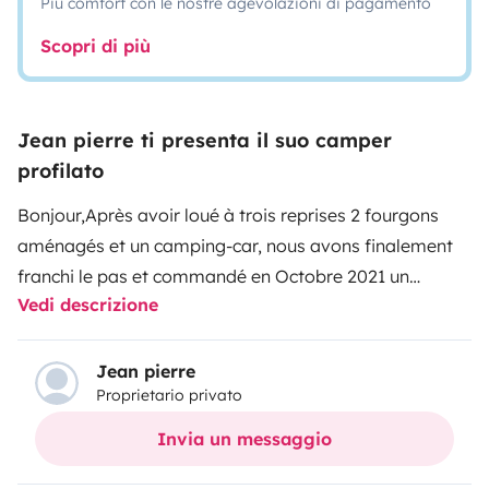
Più comfort con le nostre agevolazioni di pagamento
Scopri di più
Jean pierre ti presenta il suo camper
profilato
Bonjour,
Après avoir loué à trois reprises 2 fourgons
aménagés et un camping-car, nous avons finalement
franchi le pas et commandé en Octobre 2021 un
Vedi descrizione
camping-car Challenger 240 Open Edition que nous
avons réceptionné en Mai 2022. Une première
utilisation pendant 4 semaines sur Juin et Juillet, nous
Jean pierre
Proprietario privato
a conforté au delà de nos espérances sur notre choix,
tant au point de vue de son confort intérieur, de son
Invia un messaggio
encombrement que de sa facilité de conduite (porteur