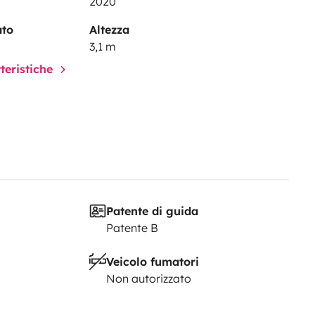
2020
ato
Altezza
3,1 m
tteristiche
Patente di guida
Patente B
Veicolo fumatori
Non autorizzato