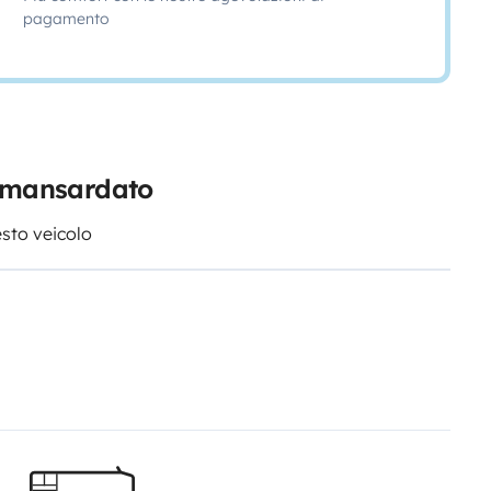
pagamento
r mansardato
esto veicolo