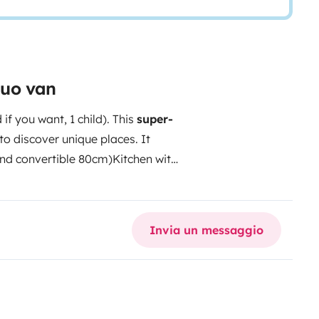
suo van
if you want, 1 child). This
super-
o discover unique places. It
and convertible 80cm)
Kitchen with
ch and extendable dining
hemical toilet
Storage
 chairs and table, blanket and
Invia un messaggio
Galicia
And the best... Solarium
m high
Diesel, manual gearbox
ry heating
Cleaning material
Solar
0V exterior socket, 2 220V
rivate parking to leave your