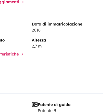
paggiamenti
Data di immatricolazione
2018
ato
Altezza
2,7 m
tteristiche
Patente di guida
Patente B