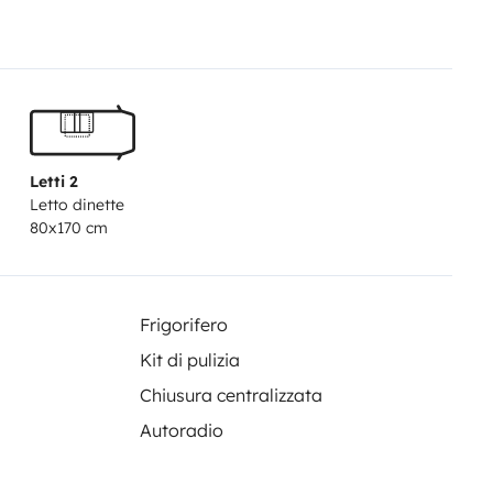
 old and 25 years old.
Included:
nlimited km
Extras: towels (10€),
Sen vento (ask)
All risk insurance
sit: 700€ (to be blocked by
:00 pm
Return with full diesel tank
Letti 2
Letto dinette
80x170 cm
Frigorifero
Kit di pulizia
Chiusura centralizzata
Autoradio