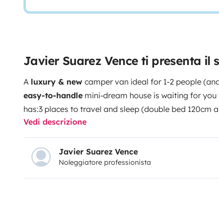
Javier Suarez Vence ti presenta il 
A
luxury & new
camper van ideal for 1-2 people (and 
easy-to-handle
mini-dream house is waiting for you t
has:
3 places to travel and sleep (double bed 120cm 
Vedi descrizione
2 gas stoves, fridge-freezer, sink and kitchenware
Ben
table
Inside shower (hot water), outside shower and c
areas
Indoor/outdoor projector
Outdoors Kit: camping
Javier Suarez Vence
Noleggiatore professionista
lamp-speaker
FREE guide of recommended routes in 
on the roof!
Other features:
140CV 6,10m long x 2,70
and screen with Carplay
Air conditioning and stationa
panels
Windows with darkening and mosquito nets
22
sockets and 4 USBs
Thermal and acoustic insulation
P