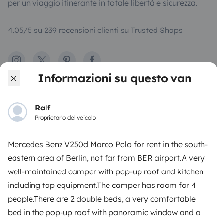
per un viaggio itinerante in totale libertà e sicurezza.
4.05/5 su 239 recensioni clienti su Trusted Shops
Instagram
X
Pinterest
Facebook
Informazioni su questo van
NOLEGGIO CAMPER
Ralf
Proprietario del veicolo
Come funziona?
Noleggiare un camper
Mercedes Benz V250d Marco Polo for rent in the south-
eastern area of Berlin, not far from BER airport.A very
Primi passi in camper
well-maintained camper with pop-up roof and kitchen
Recensioni degli utenti
including top equipment.The camper has room for 4
Aiuto viaggiatore
people.There are 2 double beds, a very comfortable
bed in the pop-up roof with panoramic window and a