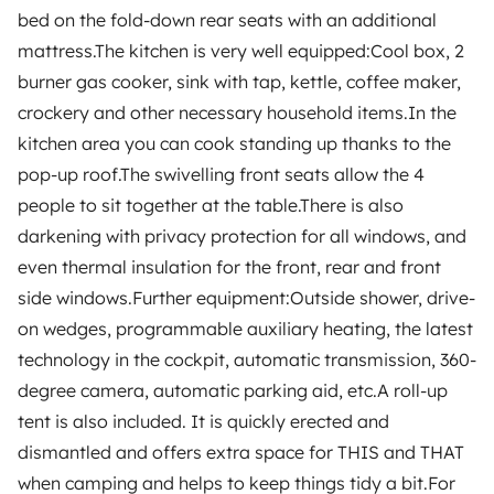
bed on the fold-down rear seats with an additional
PROPRIETARI
mattress.The kitchen is very well equipped:Cool box, 2
burner gas cooker, sink with tap, kettle, coffee maker,
Inserire un veicolo
crockery and other necessary household items.In the
Contratto di viaggio
kitchen area you can cook standing up thanks to the
pop-up roof.The swivelling front seats allow the 4
Assicurazione camper
people to sit together at the table.There is also
Assistenza stradale
darkening with privacy protection for all windows, and
even thermal insulation for the front, rear and front
Aiuto proprietario
side windows.Further equipment:Outside shower, drive-
on wedges, programmable auxiliary heating, the latest
technology in the cockpit, automatic transmission, 360-
degree camera, automatic parking aid, etc.A roll-up
Metodi di pagamento
Pagamento in due rate
tent is also included. It is quickly erected and
dismantled and offers extra space for THIS and THAT
Scaricare in
Disponibile su
when camping and helps to keep things tidy a bit.For