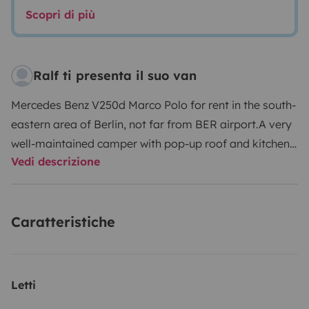
Scopri di più
Ralf ti presenta il suo van
Mercedes Benz V250d Marco Polo for rent in the south-
eastern area of Berlin, not far from BER airport.A very
well-maintained camper with pop-up roof and kitchen
Vedi descrizione
including top equipment.The camper has room for 4
people.There are 2 double beds, a very comfortable
bed in the pop-up roof with panoramic window and a
Caratteristiche
bed on the fold-down rear seats with an additional
mattress.The kitchen is very well equipped:Cool box, 2
burner gas cooker, sink with tap, kettle, coffee maker,
crockery and other necessary household items.In the
Letti
kitchen area you can cook standing up thanks to the