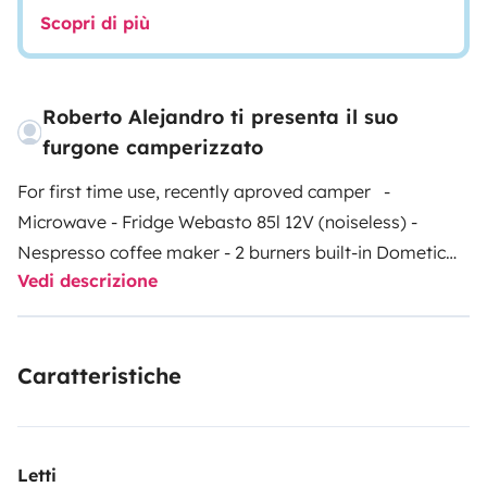
Scopri di più
Roberto Alejandro ti presenta il suo
furgone camperizzato
For first time use, recently aproved camper
-
Microwave
- Fridge Webasto 85l 12V (noiseless)
-
Nespresso coffee maker
- 2 burners built-in Dometic
Vedi descrizione
hob with electronic ignition (butane)
- Dometic built-in
sink (hot and cold water)
- Hairdryer
- New mattresses
- TV
- Truma 10 lt boiler (butane)
- Built-in Thetford
Caratteristiche
Cassette Toilet
- Autoterm 4k planar heater
- Power
and silence AC in living room and bedroom
- Spacious
trunk (Can fit bicycles)
- 12V and 220V connections
(3000W power inverter with 6000W peak)
- External
Letti