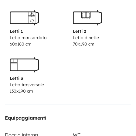
power input
- 2 solar panels (650 watts in total)
- AGM
300 Ah battery (prolonged autonomy)
- Outdoor table
and chairs
- Level Up Ramps
- Mosquito net on
windows
- Rotating front seats
- 220V extension cable
Letti 1
Letti 2
for camping of 30 meters, with its respective connector
Letto mansardato
Letto dinette
60x180 cm
70x190 cm
- Sensors and rear view camera
- Cruise control
-
Internal Thermal Blinds set for all windows
Approved
vehicle, with all the security measures and comforts
available. Revisions in official house and maintenance
Letti 3
in force.
Letto trasversale
130x190 cm
Equipaggiamenti
Doccia interna
WC