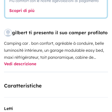
Più comfort con le nostre agevolazioni di pagamento
Scopri di più
gilbert ti presenta il suo camper profilato
Camping car . bon confort, agréable à conduire, belle
luminosité intérieure, un garage modulable easy bed,
maxi réfrigérateur, toit panoramique, cabine de
Vedi descrizione
douche indépendante, vaste lit central + lit pavillon..
panneau solaire. vaisselle et ustensiles de cuisine
fournies. table et chaises ext. barbecue gaz. etc...
Caratteristiche
Letti