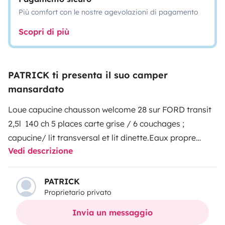
Più comfort con le nostre agevolazioni di pagamento
Scopri di più
PATRICK ti presenta il suo camper
mansardato
Loue capucine chausson welcome 28 sur FORD transit
2,5l 140 ch
5 places carte grise / 6 couchages ;
capucine/ lit transversal et lit dinette.
Eaux propre
Vedi descrizione
170L/usées 110L
Frigo/ congel, hotte aspirante, 3 feux
gaz, vaisselles, couverts, nappe
chauffage truma,
chauffage de route, 2 bouteilles de gaz
Tv+dvd avc
PATRICK
Proprietario privato
antenne automatique,
store extérieur, protection
isotherme intérieur pour pare brise et vitres, volet
Invia un messaggio
extérieur soplair. 2 panneaux solaire 180 watt
Porte