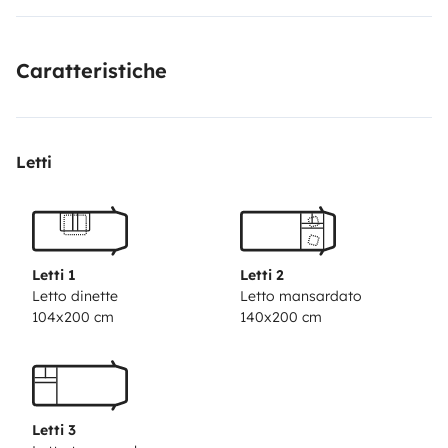
velos 4 avec possibiliter de mettre 1 vélos dans la
soute (enfant).
Table, fauteuils extérieur
Guide FRANCE
Caratteristiche
PASSION
Guide des aires et stationnements
Possibilité
de stationner votre véhicule
Letti
Letti 1
Letti 2
Letto dinette
Letto mansardato
104x200 cm
140x200 cm
Letti 3