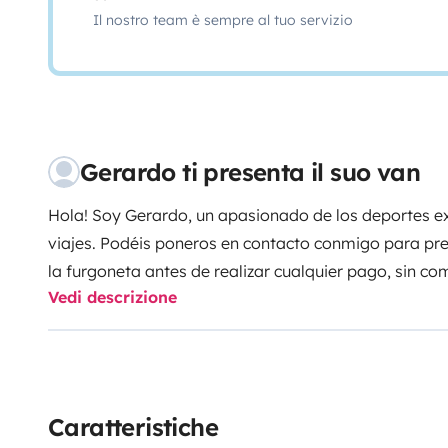
Il nostro team è sempre al tuo servizio
Gerardo ti presenta il suo van
Hola!
Soy Gerardo, un apasionado de los deportes ex
viajes. Podéis poneros en contacto conmigo para pr
la furgoneta antes de realizar cualquier pago, sin co
Vedi descrizione
vuestra estancia sea la mejor posible, con tips para p
aparcar, ducharse, vaciar wc, reponer agua, dónde co
vehículo está equipado con dirección asistida, elevalu
centralizado. Llaneando alcanza los 120k/h facilmen
quedar hasta en 70 k/h por lo que es un vehiculo para
Caratteristiche
aire acondicionado, asiento cama original westfalia 