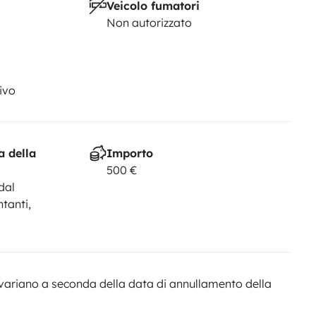
Veicolo fumatori
Non autorizzato
ivo
a della
Importo
500 €
dal
ntanti,
variano a seconda della data di annullamento della