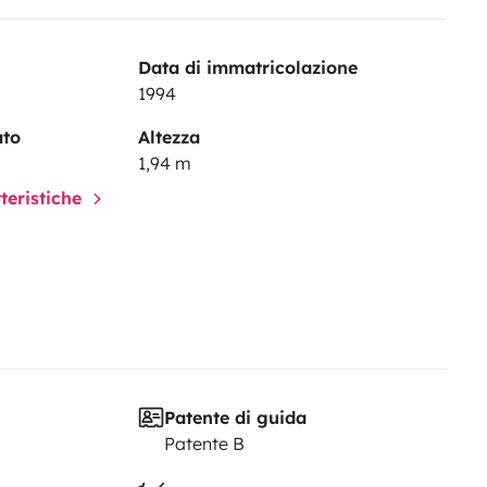
Data di immatricolazione
1994
ato
Altezza
1,94 m
tteristiche
Patente di guida
Patente B