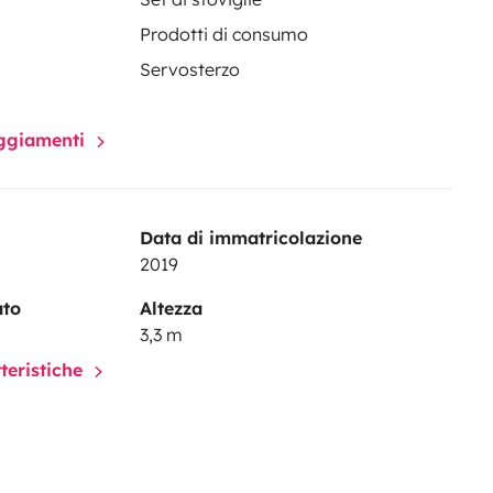
Prodotti di consumo
Servosterzo
paggiamenti
Data di immatricolazione
2019
ato
Altezza
3,3 m
tteristiche