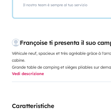
Il nostro team è sempre al tuo servizio
Françoise ti presenta il suo c
Véhicule neuf, spacieux et très agréable gràce à l'arr
cabine.
Grande table de camping et sièges pliables sur dem
Vedi descrizione
Auvent et tapis de sol. Porte-vélo pour 4 vélos. Coffr
supplémentaire.
Panneau solaire, rafraîchisseur d'air, télé (par satelli
Four et gril, vaisselle fournie. Jeux de société.
Place de parking dans l'enceinte de la maison pendant
Caratteristiche
géographique: proche de la gare de Massy-Palaisea