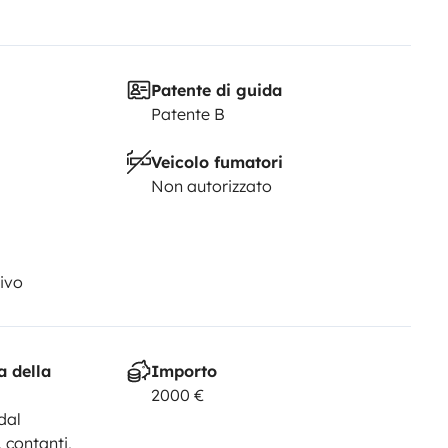
Patente di guida
Patente B
Veicolo fumatori
Non autorizzato
ivo
a della
Importo
2000 €
dal
 contanti,