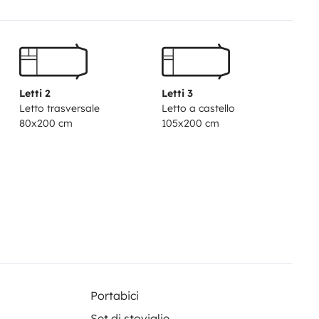
 Massy-Palaiseau et RER)
Letti 2
Letti 3
Letto trasversale
Letto a castello
80x200 cm
105x200 cm
Portabici
Set di stoviglie