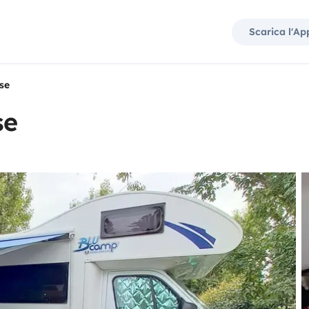
Scarica l'Ap
se
se