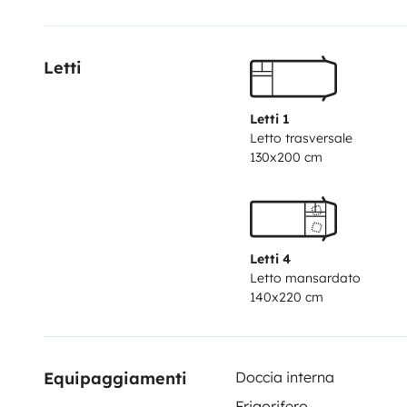
gare TGV) et de l'aéroport d'Orly (bus direct jusqu'à
Letti
Letti 1
Letto trasversale
130x200 cm
Letti 4
Letto mansardato
140x220 cm
Equipaggiamenti
Doccia interna
Frigorifero