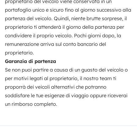
proprietario del veicolo viene conservata in un
Assicurazione camper
portafoglio unico e sicuro fino al giorno successivo alla
Assistenza stradale
partenza del veicolo. Quindi, niente brutte sorprese, il
proprietario ti attenderà il giorno della partenza per
Aiuto proprietario
condividere il proprio veicolo. Pochi giorni dopo, la
remunerazione arriva sul conto bancario del
proprietario.
Garanzia di partenza
Metodi di pagamento
Pagamento in due rate
Se non puoi partire a causa di un guasto del veicolo o
per motivi legati al proprietario, il nostro team ti
Scaricare in
Disponibile su
proporrà dei veicoli alternativi che potranno
l'App Store
Google Play
soddisfare le tue esigenze di viaggio oppure riceverai
un rimborso completo.
Blog
Contatti
Lavora con noi
CGU
Privacy
Cookies