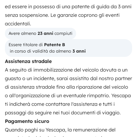
ed essere in possesso di una patente di guida da 3 anni
senza sospensione. Le garanzie coprono gli eventi
NOLEGGIO CAMPER
accidentali.
Come funziona?
Avere almeno 
23 anni
 compiuti
Noleggiare un camper
Essere titolare di 
Patente B
 in corso di validità da almeno 
3 anni
Primi passi in camper
Assistenza stradale
Recensioni degli utenti
A seguito di immobilizzazione del veicolo dovuta a un
guasto o un incidente, sarai assistito dal nostro partner
Aiuto viaggiatore
di assistenza stradale fino alla riparazione del veicolo
o all'organizzazione di un eventuale rimpatrio. Yescapa
PROPRIETARI
ti indicherà come contattare l'assistenza e tutti i
passaggi da seguire nei tuoi documenti di viaggio.
Inserire un veicolo
Pagamento sicuro
Contratto di viaggio
Quando paghi su Yescapa, la remunerazione del