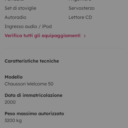
véhicule sur place Durant le séjour ou si vous venez en
Set di stoviglie
Servosterzo
train je peut vous chercher à la Gare de vannes qui est
a 20 mint de MOREAC
Autoradio
Lettore CD
Ingresso audio / iPod
Dans TOUT les cas avant DÉPART je vous fait un Gros
Verifica tutti gli equipaggiamenti
Briefing sur le fonctionnement du CAMPING Car !
Caratteristiche tecniche
☆ DISPONIBLE POUR LONG ROAD TRIP : POSSIBLE
☆
Modello
Chausson Welcome 50
Data di immatricolazione
Bon Voyage et a BIENTOT
2000
STEPHANE #
Peso massimo autorizzato
3200 kg