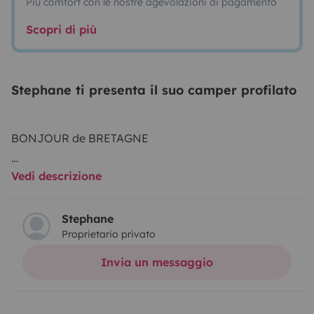
Più comfort con le nostre agevolazioni di pagamento
Scopri di più
Stephane ti presenta il suo camper profilato
BONJOUR de BRETAGNE
Vedi descrizione
- je vous propose mon camping car Chausson
welcome 50 d'une longueur de 5m30 se conduit et se
Stephane
Proprietario privato
gare facilement prise en main rapide il est de 2000
mais fait le job pour passer d'excellente vacances
Invia un messaggio
- il est disponible pour 2 Personnes responsables et
sérieux - Véhicule NON FUMEUR