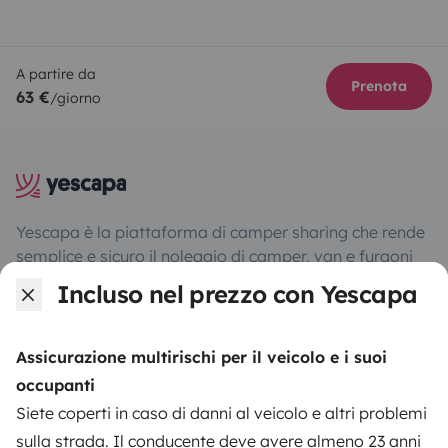
A partire da
Prenota
63 €
/giorno
Yescapa è la piattaforma di camper sharing che rende
semplice e sicuro il noleggio di camper, van e furgoni
camperizzati, proponendo una soluzione chiavi in mano
Incluso nel prezzo con Yescapa
per un viaggio itinerante in totale libertà e sicurezza.
Assicurazione multirischi per il veicolo e i suoi
4.05/5 su 239 recensioni clienti su Trusted Shops
occupanti
Siete coperti in caso di danni al veicolo e altri problemi
Instagram
X
Pinterest
Facebook
sulla strada. Il conducente deve avere almeno 23 anni