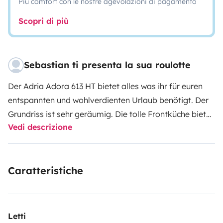
Più comfort con le nostre agevolazioni di pagamento
Scopri di più
Sebastian ti presenta la sua roulotte
Der Adria Adora 613 HT bietet alles was ihr für euren
entspannten und wohlverdienten Urlaub benötigt. Der
Grundriss ist sehr geräumig. Die tolle Frontküche bietet
Vedi descrizione
einen super Ausblick aus dem Panoramafenster. An
heißen Tagen könnt ihr die Klimaanlage (im Stauraum)
einschalten und im Heck habt ihr ein richtiges Bad mit
Caratteristiche
separater Dusche. Das Maximalgewicht von 2.000 kg
bietet genügend Reserve für eure Zuladung. Mit der
100er Zulassung, der Antischlingerkupplung und dem
ATC-System seid ihr sicher und zügig unterwegs.
Letti