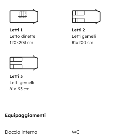
Einparken geht dank dem Mover mit Fernbedienung
sehr fix und ohne Anstrengung. Es ist alles an Bord was
ihr braucht, einfach eure persönlichen Sachen
mitbringen und Abfahrt.
Letti 1
Letti 2
Letto dinette
Letti gemelli
120x203 cm
81x200 cm
Letti 3
Letti gemelli
81x193 cm
Equipaggiamenti
Doccia interna
WC