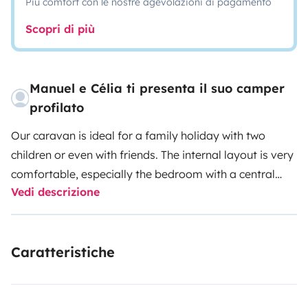
Più comfort con le nostre agevolazioni di pagamento
Scopri di più
Manuel e Célia ti presenta il suo camper
profilato
Our caravan is ideal for a family holiday with two
children or even with friends. The internal layout is very
comfortable, especially the bedroom with a central
Vedi descrizione
bed and a door that isolates the two sleeping spaces.
It is a new vehicle, modern, practical to drive and park.
We had our first experience with our children on board
Caratteristiche
for 3 weeks and we were fans. We look forward to
sharing our experiences, places, flavors and inviting
you to discover our own and other cultures in this very