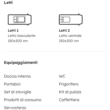
close and unique way.
It is fully equipped, has good
Letti
luggage space and with a trip to the market you are
ready to go.
If you have any doubts, you can ask the
questions in the travel presentation text. We will
contact you to finalize your order.
Letti 1
Letti 2
Letto basculante
Letto centrale
150x200 cm
150x200 cm
Equipaggiamenti
Doccia interna
WC
Portabici
Frigorifero
Set di stoviglie
Kit di pulizia
Prodotti di consumo
Caffettiera
Servosterzo