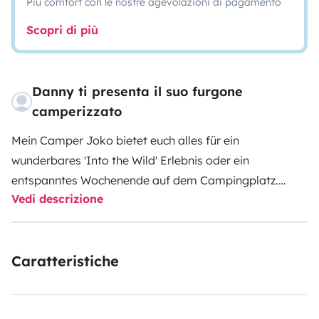
Più comfort con le nostre agevolazioni di pagamento
Scopri di più
Danny ti presenta il suo furgone
camperizzato
Mein Camper Joko bietet euch alles für ein
wunderbares 'Into the Wild' Erlebnis oder ein
entspanntes Wochenende auf dem Campingplatz.
Vedi descrizione
Durch den großen Wassertank auf dem Dach und die
Solaranlage mit eigener Batterie und Stromversorgung
seid ihr grundsätzlich komplett unabhängig von
Caratteristiche
Campingplätzen und könnt einfach in die Wildnis
entfliehen. Der Innenraum bietet euch eine Küche mit
zwei Kochplatten, einer Spüle, einer Sitzecke mit 3-4