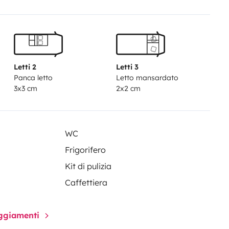
ise x2, tabouret, table pliable...
plément de 15€ par personne pour
ponibilité.
Letti 2
Letti 3
Panca letto
Letto mansardato
3x3 cm
2x2 cm
WC
Frigorifero
Kit di pulizia
Caffettiera
paggiamenti