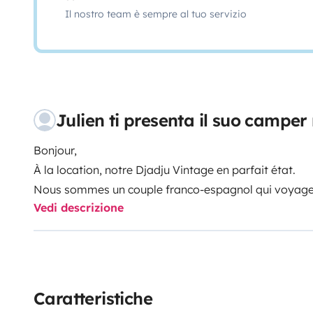
Il nostro team è sempre al tuo servizio
Julien ti presenta il suo campe
Bonjour,
À la location, notre Djadju Vintage en parfait état.
Nous sommes un couple franco-espagnol qui voyage
Vedi descrizione
Première fois à la location depuis octobre , notre véhi
plaisir, plutôt que de le laisser dormir dans le garage.
Si vous souhaitez partir sur les routes pour une bala
d'Espagne ou autres... notre camping-car sera vous ra
Vous pouvez laisser votre véhicule à l'abri dans un 
Caratteristiche
de votre road trip.
Autonomie totale niveau electrici