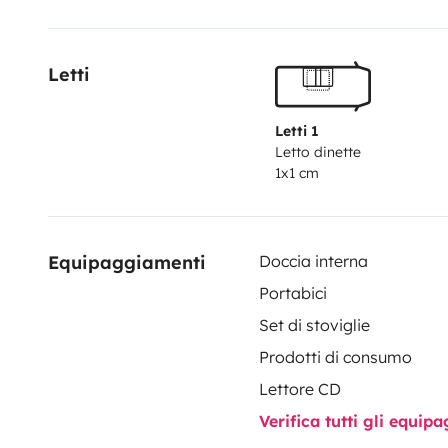
+ convertisseur Victron.
Prêt d'un jeu de petanque, cha
Vous pouvez aussi avoir un jeu de draps pour un sup
Letti
chaque couchage (x3)
Contactez nous pour voir sa dis
Letti 1
Letto dinette
1x1 cm
Equipaggiamenti
Doccia interna
Portabici
Set di stoviglie
Prodotti di consumo
Lettore CD
Verifica tutti gli equi