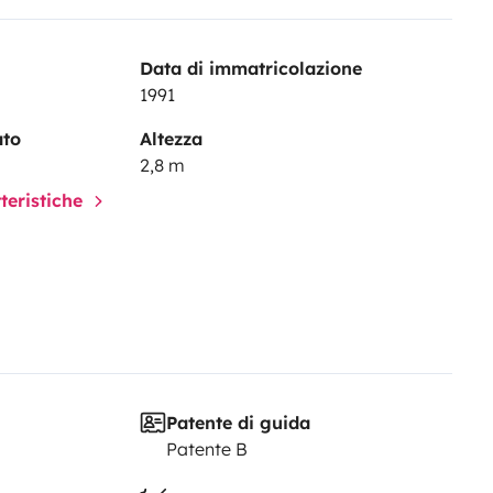
Data di immatricolazione
1991
ato
Altezza
2,8 m
tteristiche
Patente di guida
Patente B