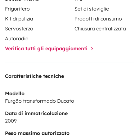
consulta e com pagamento de taxa extra.).
Frigorifero
Set di stoviglie
Para mais fotografias e detalhes siga a nossa página
Kit di pulizia
Prodotti di consumo
do Intagram __vanaway__!
Servosterzo
Chiusura centralizzata
Autoradio
Verifica tutti gli equipaggiamenti
Caratteristiche tecniche
Modello
Furgão transformado Ducato
Data di immatricolazione
2009
Peso massimo autorizzato