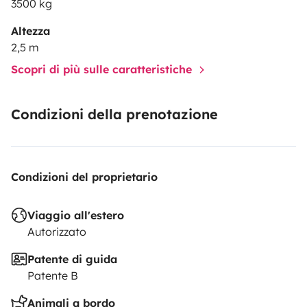
3500 kg
O QUE ESTÁ INCLUIDO :
Altezza
2,5 m
Scopri di più sulle caratteristiche
Condizioni della prenotazione
- Microndas
Condizioni del proprietario
Viaggio all'estero
Autorizzato
Patente di guida
Patente B
- Maquina de café (sobre pedido)
Animali a bordo