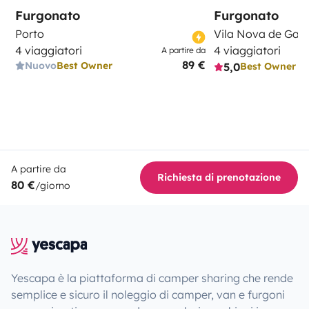
Furgonato
Furgonato
Porto
Vila Nova de Gaia
- Guarda Sol (sob pedido)
4 viaggiatori
4 viaggiatori
A partire da
89 €
Nuovo
Best Owner
5,0
Best Owner
A partire da
Richiesta di prenotazione
- Tapa vento (sob pedido)
80 €
/giorno
Yescapa è la piattaforma di camper sharing che rende
semplice e sicuro il noleggio di camper, van e furgoni