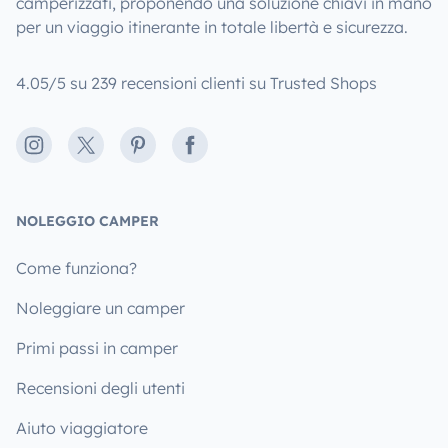
camperizzati, proponendo una soluzione chiavi in mano
- Cadeira e criança e Baby Cock. (sob pedido)
per un viaggio itinerante in totale libertà e sicurezza.
4.05/5 su 239 recensioni clienti su Trusted Shops
Instagram
X
Pinterest
Facebook
- Possibilidade de oferta de duas pranchas de Surf ou
NOLEGGIO CAMPER
trotinet eletrica durante a viagem (Limitado ao Stock
existente)
Come funziona?
Noleggiare un camper
Primi passi in camper
Recensioni degli utenti
Aiuto viaggiatore