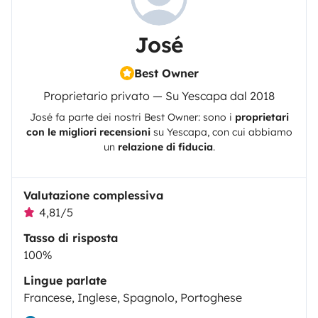
José
Best Owner
Proprietario privato — Su Yescapa dal 2018
José
fa parte dei nostri Best Owner: sono i
proprietari
- Loiça e acessório da cozinha
con le migliori recensioni
su
Yescapa
, con cui abbiamo
un
relazione di fiducia
.
Valutazione complessiva
4,81/5
Tasso di risposta
100%
- Sal, azeite, café e chá.
Lingue parlate
Francese, Inglese, Spagnolo, Portoghese