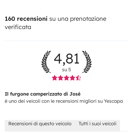
160 recensioni
su una prenotazione
verificata
- Roupa de Casa de Banho
4,81
su 5
- Champô, gel de banho, papel higiénico
Il furgone camperizzato di José
è uno dei veicoli con le recensioni migliori su Yescapa
Recensioni di questo veicolo
Tutti i suoi veicoli