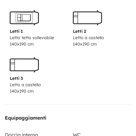
condições de uso e do tempo)
Ideal tanto para as suas
férias de Verão ou Inverno, graças ao seu sistema de
aquecimento.
As camas são bastante grandes e
confortáveis, dispõe de 3 camas de casal.
A carrinha
Letti 1
Letti 2
vai equipada com todos os consumíveis incluídos,
Letto tetto sollevabile
Letto a castello
140x190 cm
140x190 cm
como líquido sanitário, papel higiénico, guardanapos,
detergentes, azeite, sal etc.
As camas vão com lençóis
capa e edredões/saco cama e almofadas.
Está
equipada com mesa exterior com cadeiras.
Está
Letti 3
incluído no valor, cadeira de criança e Baby
Letto a castello
Cock.
Possibilidade de incluir trotinete elétrica com
140x190 cm
20km de autonomia, pranchas de surf e de paddle e
fatos de surf.
Hotspot 60 Gigas - 15€ por reserva
mediante disponibilidade e pedido antecipado.
Equipaggiamenti
Para reservas superiores a 10 dias o Check-out poderá
ser realizado noutra cidade. ( Serviço disponivel sob
Doccia interna
WC