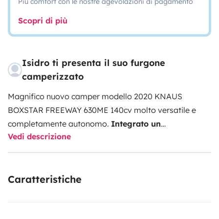
Più comfort con le nostre agevolazioni di pagamento
Scopri di più
Isidro ti presenta il suo furgone
camperizzato
Magnifico nuovo camper modello 2020 KNAUS
BOXSTAR FREEWAY 630ME 140cv molto versatile e
completamente autonomo.
Integrato un
Vedi descrizione
ozonizzatore 400 g / ora
(disinfezione totale contro
covid19). Lo affitto per poter sostenere le spese che ha.
EXTRA: pacchi assistente pendenza e controllo della
Caratteristiche
trazione. Ruote in alluminio da 17 '. Luci antinebbia. 2
pannelli solari da 130 W. 2 batterie da 100 Ah.
Pacchetto luci comfort (LED selezionabili). 2 TV / DVD