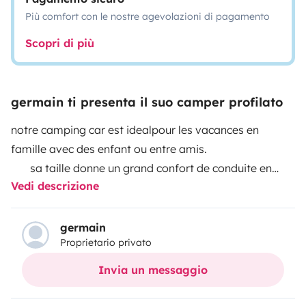
Più comfort con le nostre agevolazioni di pagamento
Scopri di più
germain ti presenta il suo camper profilato
notre camping car est idealpour les vacances en
famille avec des enfant ou entre amis.
sa taille donne un grand confort de conduite en
Vedi descrizione
étant spacieux et bien amenager à l,interieur
vous avez la possibilité de garer votre vehicule
dans notre cour securisée
germain
Proprietario privato
n,hisitez pas de poser des question dans l,objet du
voyage
Invia un messaggio