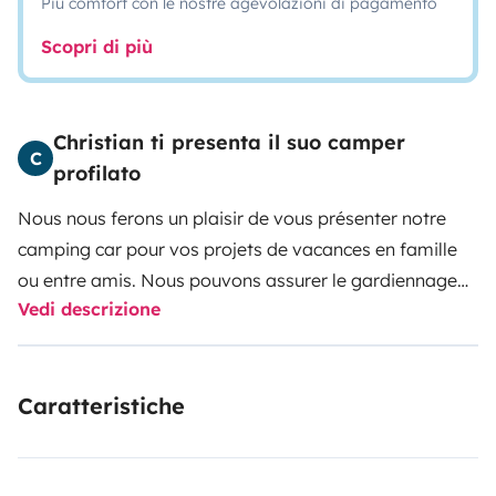
Più comfort con le nostre agevolazioni di pagamento
Scopri di più
Christian ti presenta il suo camper
C
profilato
Nous nous ferons un plaisir de vous présenter notre
camping car pour vos projets de vacances en famille
ou entre amis.
Nous pouvons assurer le gardiennage
Vedi descrizione
de votre véhicule à notre domicile et restons à votre
disposition pour plus de renseignements.
Caratteristiche