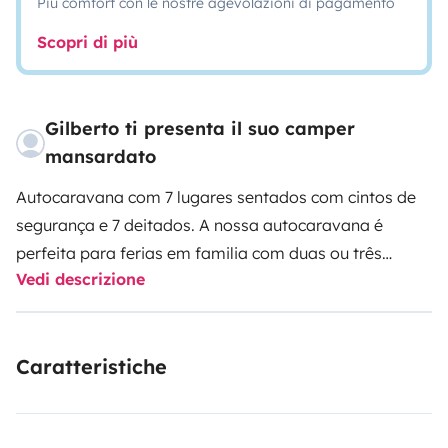
Più comfort con le nostre agevolazioni di pagamento
Scopri di più
Gilberto ti presenta il suo camper
mansardato
Autocaravana com 7 lugares sentados com cintos de
segurança e 7 deitados.
A nossa autocaravana é
perfeita para ferias em familia com duas ou três
Vedi descrizione
crianças ou mesmo entre amigos. A distribuição
interna é muito confortável. Apesar de ser um veículo
grande é prático para conduzir e estacionar ( equipada
Caratteristiche
com câmara traseira ).