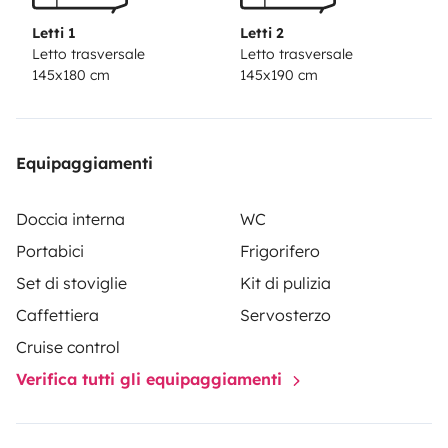
(consultar)
seguro y kilometraj incl.
Precio desde
Letti 1
Letti 2
105€/dia dependiendo temporada.
Consultanos sin
Letto trasversale
Letto trasversale
145x180 cm
145x190 cm
compromiso
Equipaggiamenti
Doccia interna
WC
Portabici
Frigorifero
Set di stoviglie
Kit di pulizia
Caffettiera
Servosterzo
Cruise control
Verifica tutti gli equipaggiamenti