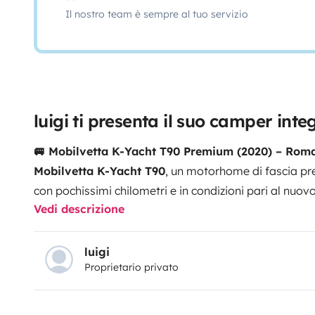
Il nostro team è sempre al tuo servizio
luigi ti presenta il suo camper inte
🚐 Mobilvetta K-Yacht T90 Premium (2020) – Rom
Mobilvetta K-Yacht T90
, un motorhome di fascia p
con pochissimi chilometri e in condizioni pari al nuov
Vedi descrizione
comfort, dell'eleganza italiana e della tecnologia, qu
viaggiare in prima classe e godere della vita all'apert
sempre pulito, controllato e pronto per partire. Prim
luigi
Proprietario privato
il tempo necessario per spiegarvi il funzionamento del
vostro viaggio in totale tranquillità, anche se è la vo
Posizione strategica & Logistica:
Il camper si trova