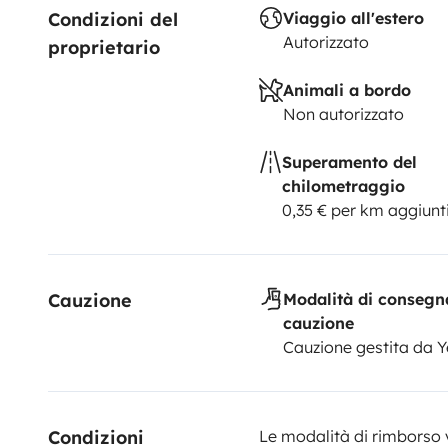
Condizioni del 
Viaggio all'estero
Carico:
Garage posteriore XXL per biciclette, monopa
Autorizzato
proprietario
ingombranti.
Condizioni di consegna:
Pieno di carbu
gas
• Serbatoi acque grigie e WC nautico puliti e svuo
Animali a bordo
piatti, bicchieri, posate, pentolame.
Liquido WC e kit pu
Non autorizzato
riconsegna:
• Mezzo pulito internamente
• Pieno di ca
puliti
(In caso contrario, penale di € 200)
Superamento del
chilometraggio
0,35 € per km aggiunt
Cauzione
Modalità di consegn
cauzione
Cauzione gestita da 
Condizioni 
Le modalità di rimborso 