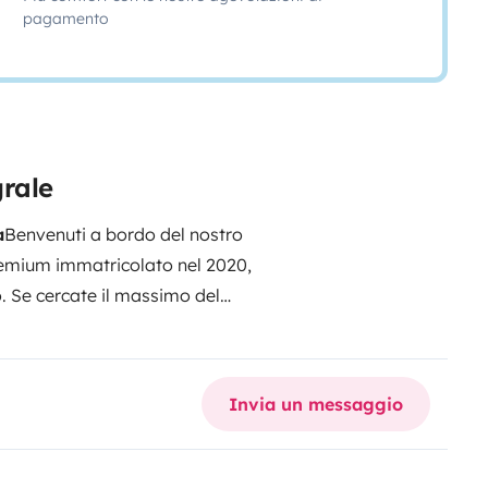
pagamento
grale
a
Benvenuti a bordo del nostro
remium immatricolato nel 2020,
o. Se cercate il massimo del
esto è il mezzo ideale per
o.
Il mezzo viene consegnato
a della partenza dedichiamo tutto
Invia un messaggio
 camper, così potrete iniziare il
stra prima esperienza.
📍
 a Roma. Siamo disponibili per