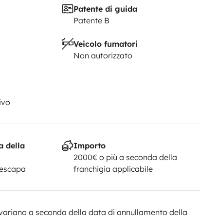
Patente di guida
ttini o bagagli
Patente B
rante ed acqua
• Due bombole del
tati • Set stoviglie composto da:
Veicolo fumatori
lizia inclusi.
Condizioni di
Non autorizzato
rburante
• Serbatoi e WC vuoti e
ivo
a della
Importo
2000€ o più a seconda della
Yescapa
franchigia applicabile
variano a seconda della data di annullamento della