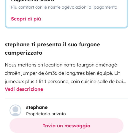
Più comfort con le nostre agevolazioni di pagamento
Scopri di più
stephane ti presenta il suo furgone
camperizzato
Nous mettons en location notre fourgon aménagé
citroën jumper de 6m36 de long.tres bien équipé. Lit
jumeaux plus 1 lit 1 personne, coin cuisine salle de bain
Vedi descrizione
avec eau chaude WC. Vaisselle cafetière électrique
etc.le fourgon est équipé d un store banne de plus de
5m de long +table et chaises pour profiter du soleil.
stephane
Proprietario privato
Nous mettons a disposition une tôle de tente 2 places.
Porte vélo 2 vélos.pour plus de renseignements vous
Invia un messaggio
pouvez nous contacter au 0673238510.