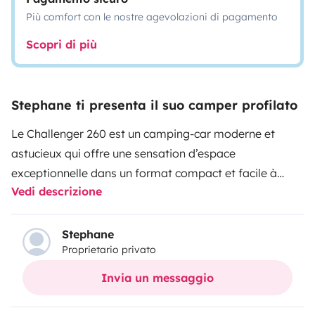
Più comfort con le nostre agevolazioni di pagamento
Scopri di più
Stephane ti presenta il suo camper profilato
Le Challenger 260 est un camping-car moderne et
astucieux qui offre une sensation d’espace
exceptionnelle dans un format compact et facile à
Vedi descrizione
conduire. Son principal atout est son immense salon
face-à-face, très lumineux et convivial, idéal pour
partager des repas, se détendre ou profiter de
Stephane
Proprietario privato
moments en famille ou entre amis.
Grâce à son grand
lit pavillon électrique deux places, il se transforme en
Invia un messaggio
quelques secondes en un espace nuit confortable sans
empiéter sur la pièce de vie. Sa cuisine fonctionnelle, sa