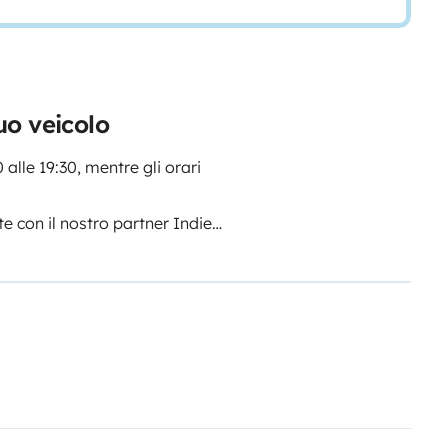
uo veicolo
 alle 19:30, mentre gli orari
te con il nostro partner Indie
4h/24, 7 giorni su 7, con orari di
i lavoro, il ritiro e la riconsegna
on i vostri impegni, garantiamo
 anche al di fuori del normale