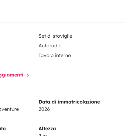
trail’; 5 posti e 2–4 posti letto,
la natura. Maggiori info &
ons/26983749351953-Termini-e-
Set di stoviglie
Autoradio
Tavolo interno
paggiamenti
tro
Data di immatricolazione
dventure
2026
ato
Altezza
2 m