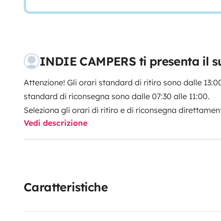
INDIE CAMPERS ti presenta il s
Attenzione! Gli orari standard di ritiro sono dalle 13:00
standard di riconsegna sono dalle 07:30 alle 11:00.
Seleziona gli orari di ritiro e di riconsegna direttamen
Vedi descrizione
Campers.
Indie Campers offre un servizio di ritiro e riconsegna 2
arrivo e partenza flessibili. Durante il normale orario d
sono gratuiti. Se questi orari non sono compatibili c
Caratteristiche
comunque la massima flessibilità offrendo assistenza
orario di lavoro, a fronte di un costo aggiuntivo.