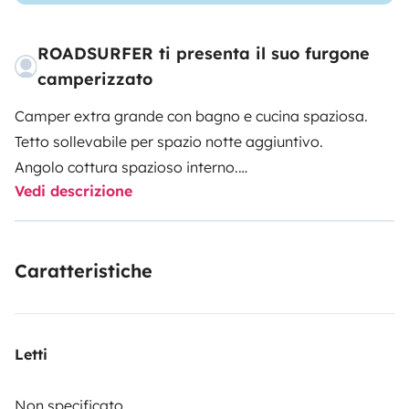
ROADSURFER ti presenta il suo furgone
camperizzato
Camper extra grande con bagno e cucina spaziosa.
Tetto sollevabile per spazio notte aggiuntivo.
Angolo cottura spazioso interno.
Vedi descrizione
Bagno extra grande con doccia calda e WC.
Riscaldamento autonomo. 4 posti a sedere e 4 letti.
Più info e T&Cs: https://roadsurfer.com/wp-
Caratteristiche
content/uploads/roadsurfer-RENT-TermsConditions-
2026-1-15-IT.pdf
Il noleggiatore deve sottoscrivere la propria
Letti
assicurazione di responsabilità civile, collisione e
kasko. L'assicurazione di Roadsurfer si applica a titolo
Non specificato