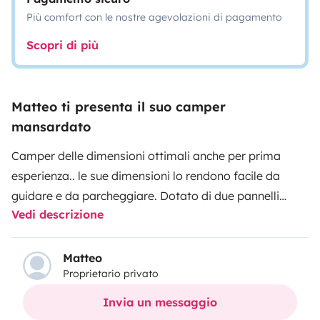
Più comfort con le nostre agevolazioni di pagamento
Scopri di più
Matteo ti presenta il suo camper
mansardato
Camper delle dimensioni ottimali anche per prima
esperienza.. le sue dimensioni lo rendono facile da
guidare e da parcheggiare. Dotato di due pannelli
Vedi descrizione
solari, boiler acqua calda e doccia con piatto doccia.
Letto mansardato matrimoniale ( 2\3 posti letto) ,
lettino singolo e dinette matrimoniale ( 2 posti letto).
Matteo
Proprietario privato
Smart TV Retrocamera posteriore Porta bici posteriore
Box sule tetto molto utile Copribici da viaggio con
Invia un messaggio
porta cartello carichi sporgenti Tendalino esterno e