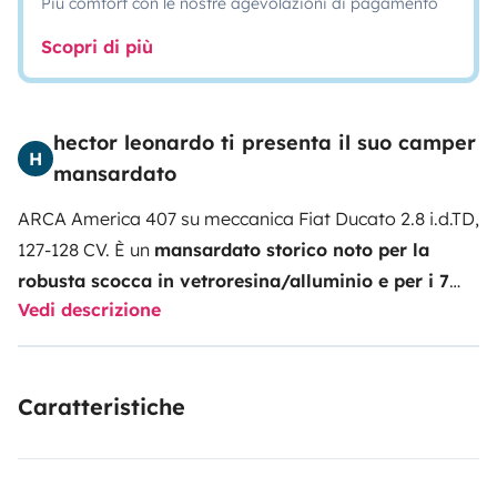
Più comfort con le nostre agevolazioni di pagamento
Scopri di più
hector leonardo ti presenta il suo camper
H
mansardato
ARCA America 407 su meccanica Fiat Ducato 2.8 i.d.TD,
127-128 CV. È un
mansardato storico noto per la
robusta scocca in vetroresina/alluminio e per i 7
Vedi descrizione
posti letto
.
Offre una doppia dinette, letti a castello
posteriori, un letto matrimoniale a mansarda e un
ampio bagno con doccia separata. È una scelta
Caratteristiche
popolare per le famiglie grazie allo spazio interno e
alla coibentazione, con una lunghezza di circa 7
metri.
Buone condizioni generali.