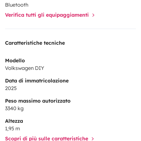
Bluetooth
llibertat de moviment. Aquesta camper no és només
Verifica tutti gli equipaggiamenti
un vehicle, és una porta oberta a experiències
inoblidables.
👉 Preparat per escapar-te?
Caratteristiche tecniche
Modello
Volkswagen DIY
Data di immatricolazione
2025
Peso massimo autorizzato
3340 kg
Altezza
1,95 m
Scopri di più sulle caratteristiche