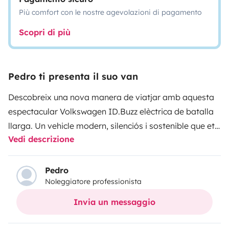
Più comfort con le nostre agevolazioni di pagamento
Scopri di più
Pedro ti presenta il suo van
Descobreix una nova manera de viatjar amb aquesta
espectacular Volkswagen ID.Buzz elèctrica de batalla
llarga. Un vehicle modern, silenciós i sostenible que et
Vedi descrizione
permet explorar sense límits amb fins a 450 km
d’autonomia i 286 CV de potència.
Aquesta
camperització intel·ligent està equipada amb un
Pedro
Noleggiatore professionista
sistema de calaixos interiors que es transformen
fàcilment en un llit còmode per a dues persones. Ideal
Invia un messaggio
tant per escapades de cap de setmana com per
aventures més llargues.
El vehicle destaca pel seu estat