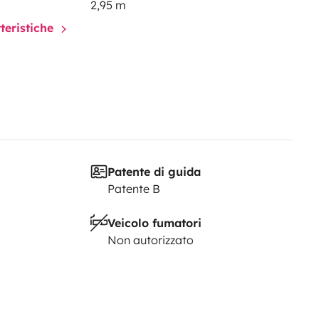
2,95 m
tteristiche
Patente di guida
Patente B
Veicolo fumatori
Non autorizzato