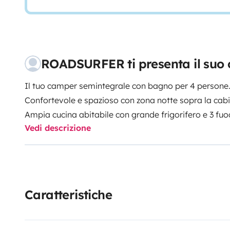
ROADSURFER ti presenta il suo 
Il tuo camper semintegrale con bagno per 4 persone
Confortevole e spazioso con zona notte sopra la cabi
Ampia cucina abitabile con grande frigorifero e 3 fuo
Vedi descrizione
Bagno extra grande con doccia calda e WC.
Riscaldamento autonomo. 3 posti a sedere e 4 letti.
Più info e T&Cs: https://roadsurfer.com/wp-content
TermsConditions-2026-1-15-IT.pdf
Caratteristiche
Una cauzione di 15.500,00 NOK ti sarà richiesta dir
del ritiro del veicolo. L’importo indicato in euro è pu