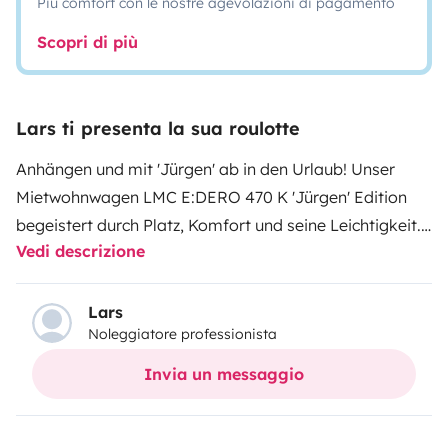
Più comfort con le nostre agevolazioni di pagamento
Scopri di più
Lars ti presenta la sua roulotte
Anhängen und mit 'Jürgen' ab in den Urlaub!
Unser
Mietwohnwagen LMC E:DERO 470 K 'Jürgen' Edition
begeistert durch Platz, Komfort und seine Leichtigkeit.
Vedi descrizione
Seine maximale technische Gesamtmasse von 1100kg
lässt nahezu jedes Auto zum Zugfahrzeug werden.
Ideal auch für Elektro-Autos.
Ob mit der ganzen
Lars
Noleggiatore professionista
Familie oder zu Zweit mit Hund viel Platz und Komfort
sind an Bord. 'Jürgen' der LMC E:DERO 470K bietet ein
Invia un messaggio
geräumiges Doppelbett im Bug (140x200cm) sowie ein
Doppelstockbett mit zwei vollwertigen Schlafplätzen