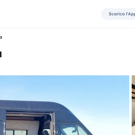
Scarica l'Ap
a
a