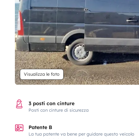
Visualizza le foto
3 posti con cinture
Posti con cinture di sicurezza
Patente B
La tua patente va bene per guidare questo veicolo