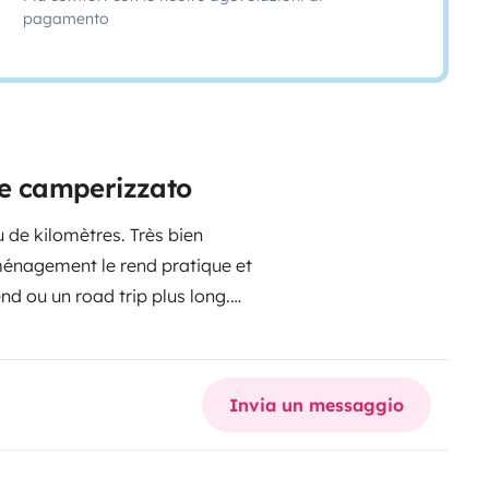
pagamento
ne camperizzato
 de kilomètres. Très bien
aménagement le rend pratique et
d ou un road trip plus long.
ait pour profiter de la liberté du
 compagnon idéal pour partir
s de stationnement pour votre
Invia un messaggio
 plus de photos et de