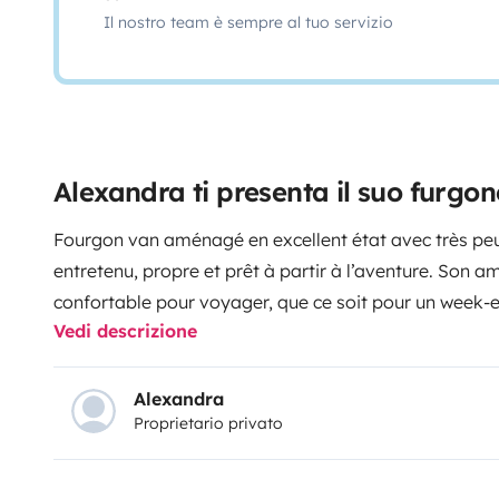
Il nostro team è sempre al tuo servizio
Alexandra ti presenta il suo furgo
Fourgon van aménagé en excellent état avec très peu
entretenu, propre et prêt à partir à l’aventure. Son 
confortable pour voyager, que ce soit pour un week-en
Vedi descrizione
Facile à conduire, fiable et agréable sur la route. Parf
vanlife tout en gardant un bon niveau de confort. Un
explorer et créer de beaux souvenirs. 🚐✨possibilité
Alexandra
Proprietario privato
véhicule à la place du camion . N’hésitez à demander
renseignements nous restons à votre écoute .