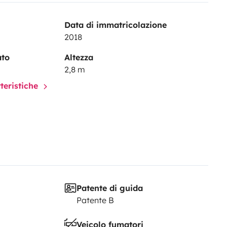
Data di immatricolazione
2018
ato
Altezza
2,8 m
tteristiche
Patente di guida
Patente B
Veicolo fumatori