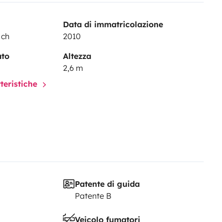
Data di immatricolazione
 ch
2010
ato
Altezza
2,6 m
tteristiche
Patente di guida
Patente B
Veicolo fumatori