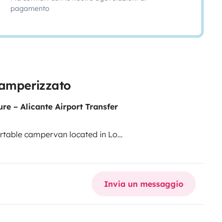
pagamento
 camperizzato
Transfer
ortable campervan located in Los
ng the Mediterranean coast,
anish towns.
Invia un messaggio