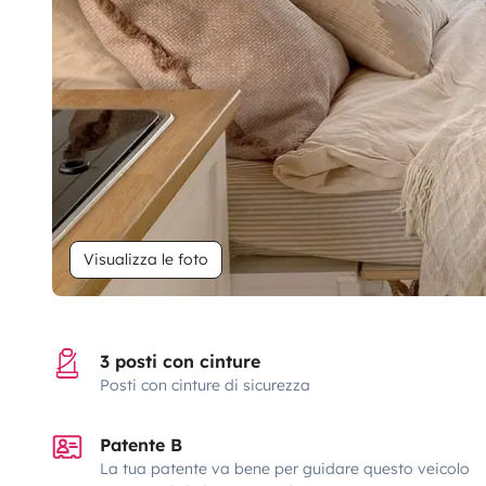
Visualizza le foto
3 posti con cinture
Posti con cinture di sicurezza
Patente B
La tua patente va bene per guidare questo veicolo