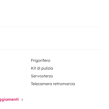
onomy
you, so you can start your road
Frigorifero
Kit di pulizia
Servosterzo
Telecamera retromarcia
paggiamenti