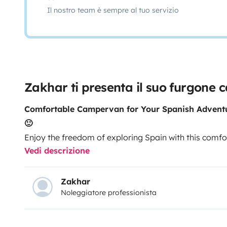
Il nostro team è sempre al tuo servizio
Zakhar ti presenta il suo furgone
Comfortable Campervan for Your Spanish Adventure – Alicante Airport 
🙂
Enjoy the freedom of exploring Spain with this comf
Vedi descrizione
Arenales del Sol (Alicante area).
Perfect for couples or friends who want to travel alo
discover beautiful beaches, and explore charming Sp
Zakhar
Noleggiatore professionista
Inside you will find everything you need for your trip:
• Sleeping area for 2
• Interior shower with hot water