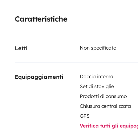
• Refrigerator
• Kitchenware and basic equipment
Caratteristiche
• Solar panel and battery for greater electrical aut
• Power steering and reversing camera
• Welcome pack for guests
Letti
Non specificato
🐾 Pets are welcome.
✈️ We can arrange transfer from Alicante Airport for 
Equipaggiamenti
Doccia interna
trip comfortably right after arrival.
Set di stoviglie
Prodotti di consumo
Chiusura centralizzata
GPS
Verifica tutti gli equi