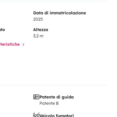
Data di immatricolazione
2025
ato
Altezza
3,2 m
tteristiche
Patente di guida
Patente B
Veicolo fumatori