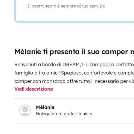
Il nostro team è sempre al tuo servizio
Mélanie ti presenta il suo camper
Benvenuti a bordo di DREAM,✨ il compagno perfetto p
famiglia o tra amici! Spazioso, confortevole e compl
camper con mansarda offre tutto il necessario per vi
Vedi descrizione
darsi fastidio. Con i suoi 7 posti letto e 6 posti sulla 
accogliere la vostra tribù per fughe piene di ricordi
progettatoDREAM dispone di un ampio salone accogli
Mélanie
Noleggiatore professionista
ideale per condividere pasti o serate di gioco. I posti
pratico:- Un letto matrimoniale a mansarda sopra la
posteriore (a castello)- Un letto trasformabile nella d