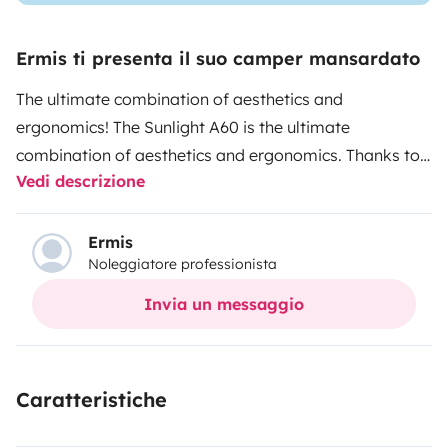
Ermis ti presenta il suo camper mansardato
The ultimate combination of aesthetics and
ergonomics! The Sunlight A60 is the ultimate
combination of aesthetics and ergonomics. Thanks to
Vedi descrizione
its excellent layout, it offers all the comforts of home in
a compact and flexible vehicle. With its stylish design
and quality construction, it will add unique memories to
Ermis
Noleggiatore professionista
your holidays.
Invia un messaggio
Caratteristiche