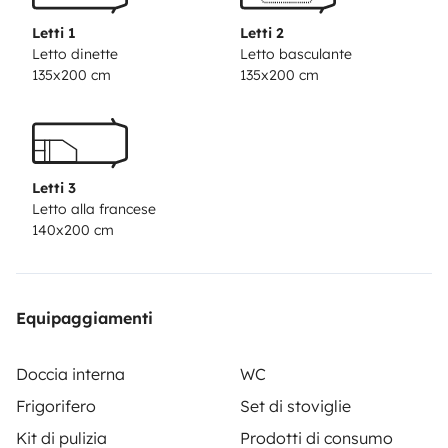
cocinar.
EXTRAS
Alquiler bicicletas (consultar)
Ropa de
Letti 1
Letti 2
cama y baño +25€ por reserva
kit camping , mesa,
Letto dinette
Letto basculante
135x200 cm
135x200 cm
sillas, sombrilla +15€ por reserva
PRECIOS POR
TEMPORADA:
Seleccionar fechas en calendario del
vehículo para obtener presupuesto, el precio mostrado
será final sin mas suplementos salvo los extras (a
Letti 3
consultar) (los precios pueden variar en temporadas
Letto alla francese
de festivos como semana santa, navidad etc..)
140x200 cm
Equipaggiamenti
Doccia interna
WC
Frigorifero
Set di stoviglie
Kit di pulizia
Prodotti di consumo