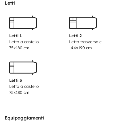
convertibile, vani di stivaggio e un allestimento pratico
Letti
— ideale per chi cerca un’esperienza camper senza
complicazioni.
Comfort e guida sicura: un veicolo ben equipaggiato e
moderno, facile da guidare con patente B, perfetto per
Letti 1
Letti 2
chi la noleggia senza esperienza precedente.
Letto a castello
Letto trasversale
75x180 cm
144x190 cm
Letti 3
Letto a castello
75x180 cm
Equipaggiamenti