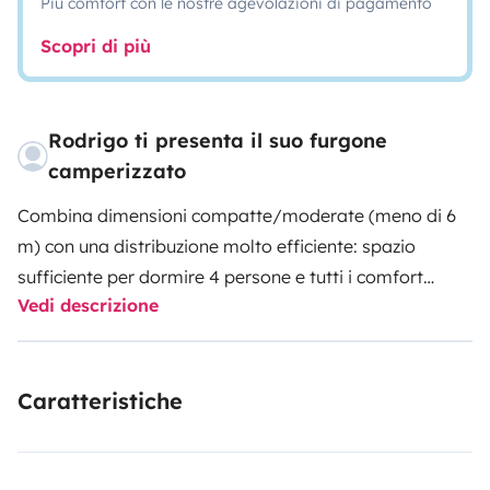
Più comfort con le nostre agevolazioni di pagamento
Scopri di più
Rodrigo ti presenta il suo furgone
camperizzato
Combina dimensioni compatte/moderate (meno di 6
m) con una distribuzione molto efficiente: spazio
sufficiente per dormire 4 persone e tutti i comfort
Vedi descrizione
necessari in un formato maneggevole, inclusi bagno
completo e riscaldamento della cellula.
Molto versatile — perfetta sia per brevi fughe che per
Caratteristiche
viaggi lunghi, anche in inverno grazie all’isolamento e
al riscaldamento.
Spazi intelligenti: cucina completa, bagno, dinette