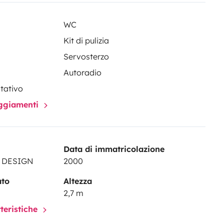
WC
Kit di pulizia
Servosterzo
Autoradio
itativo
paggiamenti
Data di immatricolazione
A DESIGN
2000
ato
Altezza
2,7 m
tteristiche