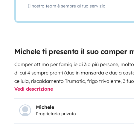
Il nostro team è sempre al tuo servizio
Michele ti presenta il suo camper
Camper ottimo per famiglie di 3 o più persone, molto
di cui 4 sempre pronti (due in mansarda e due a castel
cellula, riscaldamento Trumatic, frigo trivalente, 3 f
Vedi descrizione
pensili per mettere tutto il necessario anche per lung
batterie per viaggi in libera. Accessoriato di pentole, 
vari, moka e tanto altro, prodotti per la pulizia, lenzuo
Michele
Proprietario privato
Si guida molto bene, molto comodo e veloce e scattan
lunghezza.