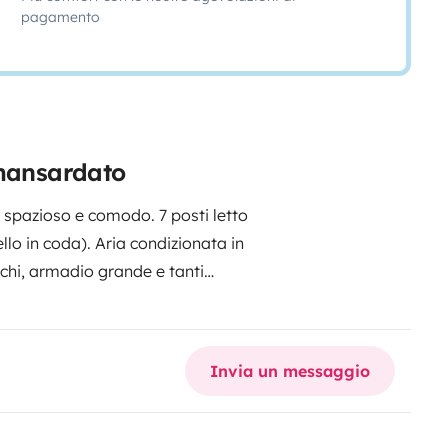
pagamento
 mansardato
 spazioso e comodo. 7 posti letto
lo in coda). Aria condizionata in
uochi, armadio grande e tanti
hi viaggi. Pannello solare e due
bicchieri, posate, piatti, mestoli
la su richiesta.
Invia un messaggio
te nonostante i suoi 7 metri di