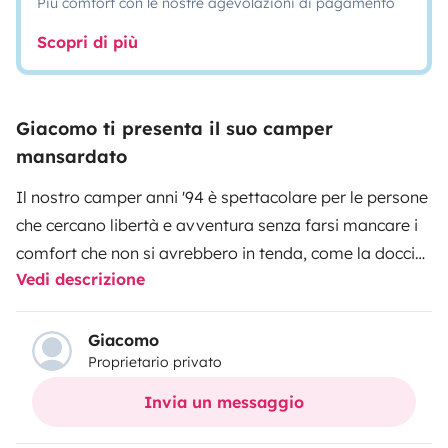
Più comfort con le nostre agevolazioni di pagamento
Scopri di più
Giacomo ti presenta il suo camper
mansardato
Il nostro camper anni '94 è spettacolare per le persone
che cercano libertà e avventura senza farsi mancare i
comfort che non si avrebbero in tenda
, come la doccia
Vedi descrizione
calda, un tavolo dove gustarsi la cena preparata nella
piccola casa con le ruote, e dei posti letto comodi. È un
camper bello e davvero facile da gestire, perché ha
Giacomo
Proprietario privato
pochi fronzoli, con i proprietari che offrono
un'assistenza impeccabile: nonostante sia
Invia un messaggio
'esperienziato', il nostro camper viene offerto a questo