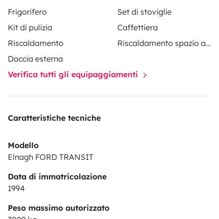
orario.
Scriveteci e confermate prima possibile
Frigorifero
Set di stoviglie
appena vi avremo accettato la richiesta per non
Kit di pulizia
Caffettiera
lasciare la vostra opportunità a qualcun altro!
Riscaldamento
Riscaldamento spazio abitativo
Doccia esterna
Verifica tutti gli equipaggiamenti
Caratteristiche tecniche
Modello
Elnagh FORD TRANSIT
Data di immatricolazione
1994
Peso massimo autorizzato