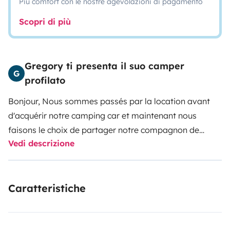
Più comfort con le nostre agevolazioni di pagamento
Scopri di più
Gregory ti presenta il suo camper
G
profilato
Bonjour, Nous sommes passés par la location avant
d'acquérir notre camping car et maintenant nous
faisons le choix de partager notre compagnon de
Vedi descrizione
voyages un magnifique BAVARIA groupe PILOTE
marque reconnu pour son isolation class 3 ,récent, afin
de vous permettre de faire de belles escapades en
Caratteristiche
couple ou en famille.
Le véhicule profite d'une double
séparation par 2 portes, chambre et salle de bain
,idéale pour son intimité avec une longueur réduite