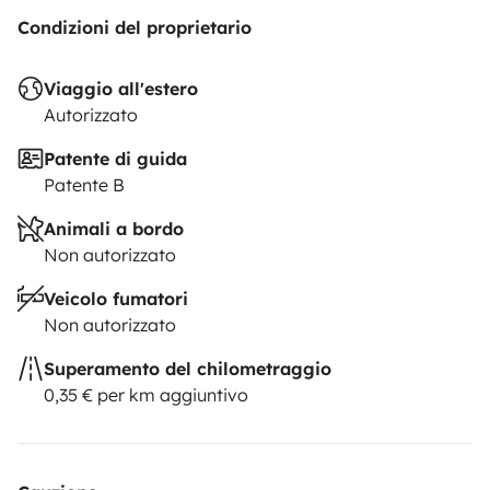
sommes disponibles si vous avez des questions
Valérie
Condizioni del proprietario
et Grégory
Viaggio all'estero
Autorizzato
Patente di guida
Patente B
Animali a bordo
Non autorizzato
Veicolo fumatori
Non autorizzato
Superamento del chilometraggio
0,35 € per km aggiuntivo