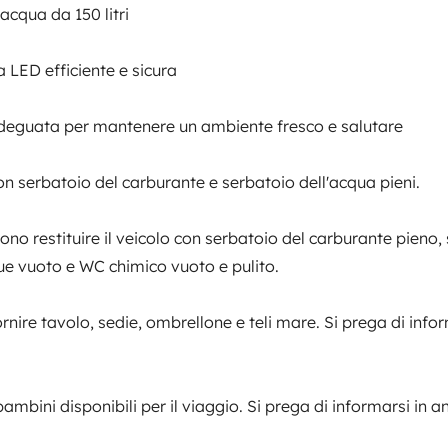
'acqua da 150 litri
Patente di guida
Patente B
a LED efficiente e sicura
Veicolo fumatori
Non autorizzato
adeguata per mantenere un ambiente fresco e salutare
n serbatoio del carburante e serbatoio dell'acqua pieni.
ivo
resco e salutare
evono restituire il veicolo con serbatoio del carburante pieno,
lue vuoto e WC chimico vuoto e pulito.
o dell'acqua pieni.
a della
Importo
fornire tavolo, sedie, ombrellone e teli mare. Si prega di infor
750 €
io del carburante pieno, serbatoio
dal
 bancario
bambini disponibili per il viaggio. Si prega di informarsi in an
 mare. Si prega di informarsi in