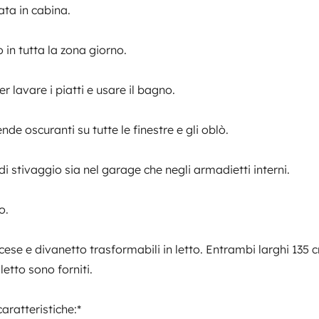
ata in cabina.
arica la batteria. Completamente
in tutta la zona giorno.
r lavare i piatti e usare il bagno.
nde oscuranti su tutte le finestre e gli oblò.
Letti 2
Letto alla francese
i stivaggio sia nel garage che negli armadietti interni.
135x200 cm
 oblò.
o.
rmadietti interni.
WC
ncese e divanetto trasformabili in letto. Entrambi larghi 135 
Frigorifero
letto sono forniti.
Kit di pulizia
caratteristiche:*
Servosterzo
o. Entrambi larghi 135 cm. Cuscini