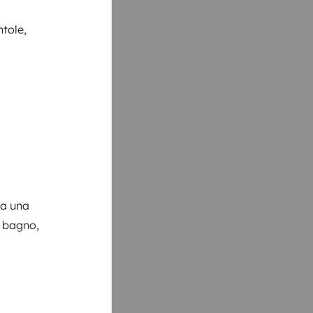
ntole,
da una
a bagno,