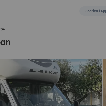
Scarica l'Ap
tan
tan