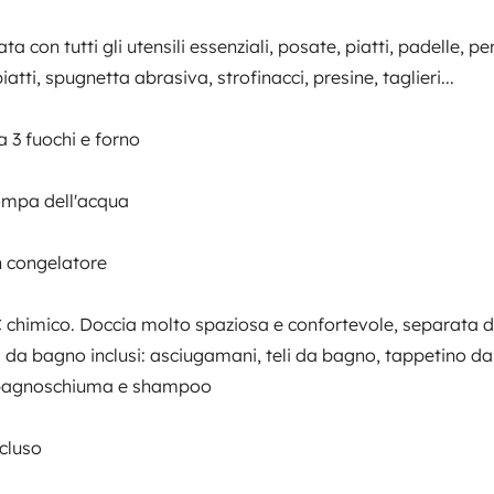
ta con tutti gli utensili essenziali, posate, piatti, padelle, pe
paggiamenti
iatti, spugnetta abrasiva, strofinacci, presine, taglieri...
a 3 fuochi e forno
ate, piatti, padelle, pentole,
Data di immatricolazione
resine, taglieri...
2005
ompa dell'acqua
ato
Altezza
3 m
on congelatore
tteristiche
chimico. Doccia molto spaziosa e confortevole, separata 
i da bagno inclusi: asciugamani, teli da bagno, tappetino d
, bagnoschiuma e shampoo
nfortevole, separata da una
ncluso
 da bagno, tappetino da bagno,