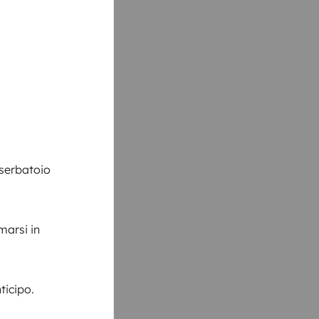
 serbatoio
marsi in
ticipo.