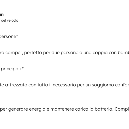
pagamento
an
 del veicolo
persone*
 profilato
tro camper, perfetto per due persone o una coppia con bamb
principali:*
 o una coppia con bambini.
 attrezzato con tutto il necessario per un soggiorno confor
Invia un messaggio
ri per generare energia e mantenere carica la batteria. Com
er un soggiorno confortevole e