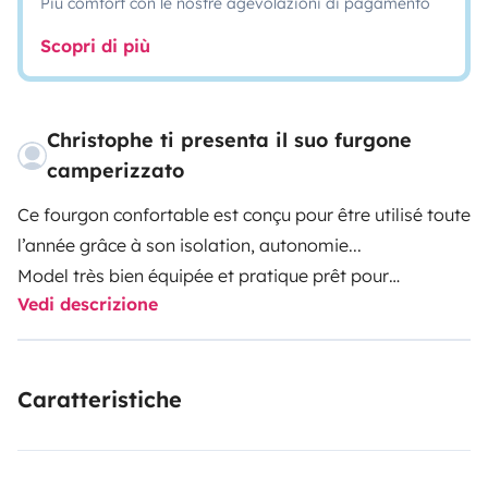
Più comfort con le nostre agevolazioni di pagamento
Scopri di più
Christophe ti presenta il suo furgone
camperizzato
Ce fourgon confortable est conçu pour être utilisé toute
l’année grâce à son isolation, autonomie...
Model très bien équipée et pratique prêt pour
Vedi descrizione
l’aventure.
Lit jumeaux modulable
Chauffage, eau chaude, télévision, panneau solaire...
Caratteristiche
Couchage 2 personnes plus un enfant
4 places assises
equipé en vaisselle pour 4 personnes