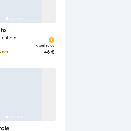
to
rchhain
i
A partire da
48 €
wner
rale