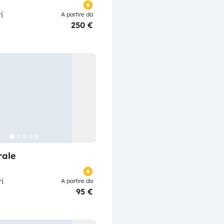
i
A partire da
250 €
rale
i
A partire da
95 €