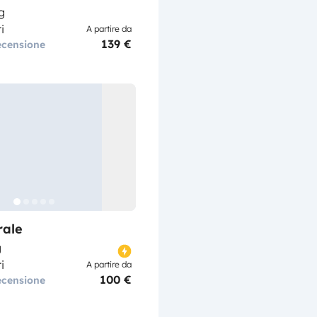
g
i
A partire da
139 €
ecensione
rale
g
i
A partire da
100 €
ecensione