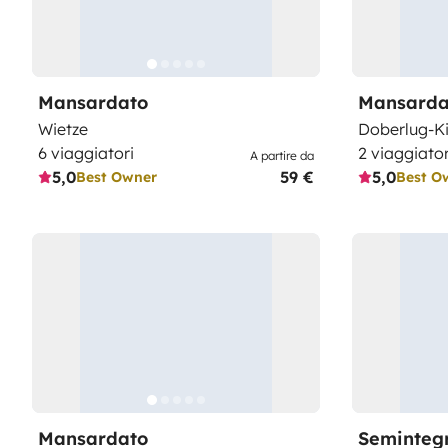
Mansardato
Mansarda
Wietze
Doberlug-Ki
6 viaggiatori
2 viaggiator
A partire da
5,0
59 €
5,0
Best Owner
Best O
Mansardato
Seminteg