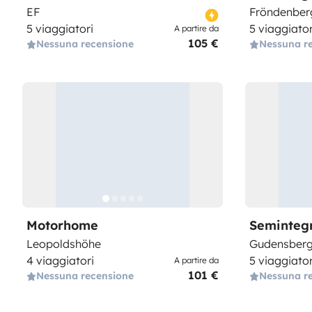
EF
Fröndenber
5 viaggiatori
5 viaggiator
A partire da
105 €
Nessuna recensione
Nessuna r
Motorhome
Seminteg
Leopoldshöhe
Gudensber
4 viaggiatori
5 viaggiator
A partire da
101 €
Nessuna recensione
Nessuna r