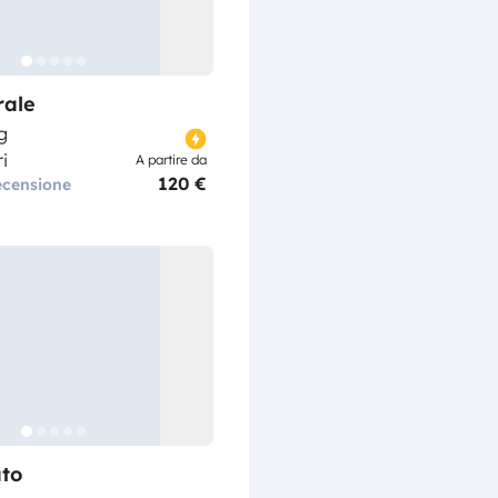
rale
g
i
A partire da
120 €
ecensione
to