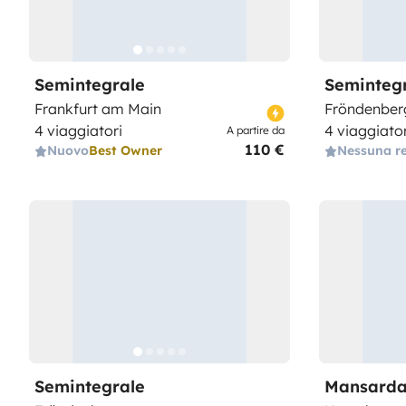
Semintegrale
Seminteg
Frankfurt am Main
Fröndenber
4 viaggiatori
4 viaggiator
A partire da
110 €
Nuovo
Best Owner
Nessuna r
Semintegrale
Mansarda