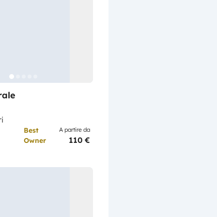
rale
i
Best
A partire da
110 €
Owner