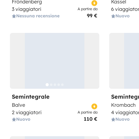
Fröndenberg
Kassel
3 viaggiatori
6 viaggiator
A partire da
99 €
Nessuna recensione
Nuovo
Semintegrale
Seminteg
Balve
Krombach
2 viaggiatori
4 viaggiator
A partire da
110 €
Nuovo
Nuovo