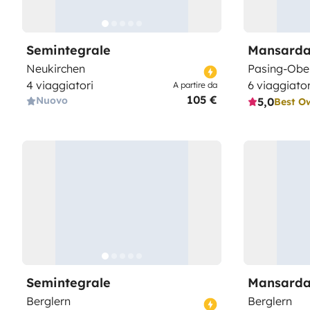
Semintegrale
Mansarda
Neukirchen
Pasing-Obe
4 viaggiatori
6 viaggiator
A partire da
105 €
Nuovo
5,0
Best O
Semintegrale
Mansarda
Berglern
Berglern