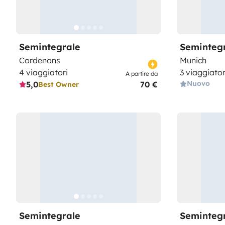
Semintegrale
Seminteg
Cordenons
Munich
4 viaggiatori
3 viaggiator
A partire da
Nuovo
5,0
70 €
Best Owner
Semintegrale
Seminteg