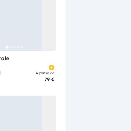
rale
i
A partire da
79 €