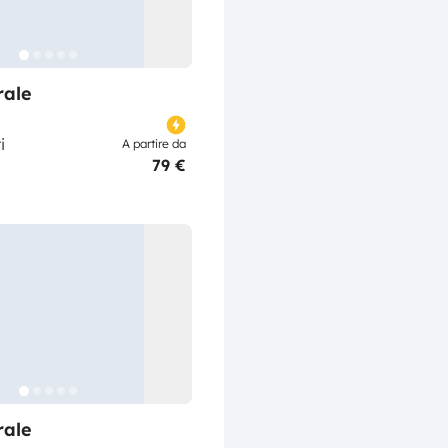
rale
i
A partire da
79 €
rale