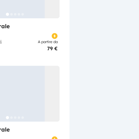
rale
i
A partire da
79 €
rale