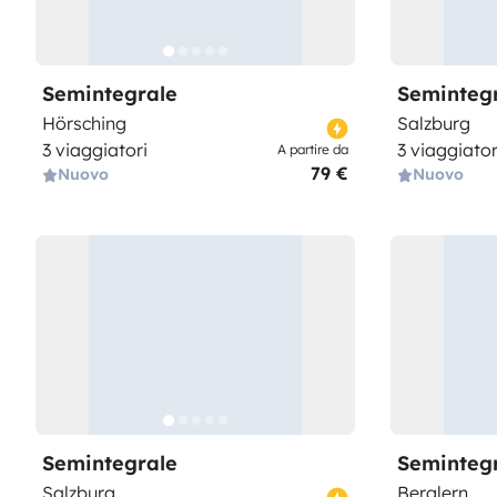
Semintegrale
Seminteg
Hörsching
Salzburg
3 viaggiatori
3 viaggiator
A partire da
79 €
Nuovo
Nuovo
Semintegrale
Seminteg
Salzburg
Berglern