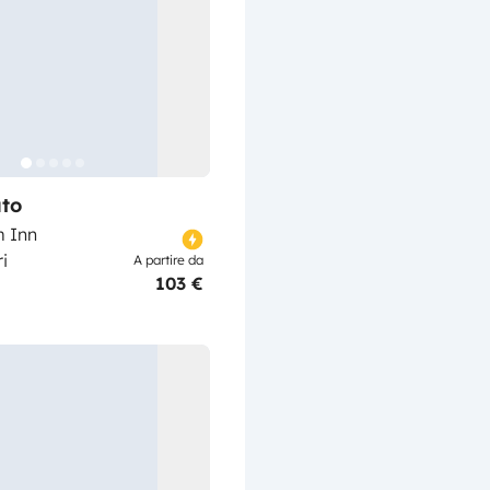
to
 Inn
i
A partire da
103 €