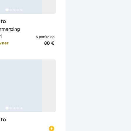
to
rmenzing
i
A partire da
80 €
wner
to