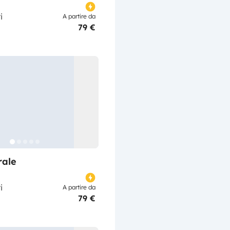
i
A partire da
79 €
rale
i
A partire da
79 €