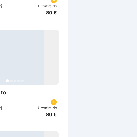
i
A partire da
80 €
to
i
A partire da
80 €