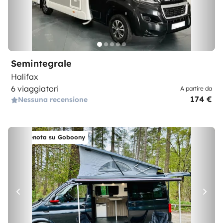
Semintegrale
Halifax
6 viaggiatori
A partire da
174 €
Nessuna recensione
Prenota su Goboony