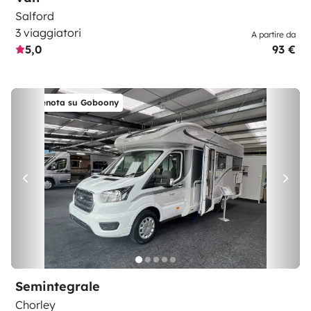
Salford
3 viaggiatori
A partire da
5,0
93 €
Prenota su Goboony
Semintegrale
Chorley