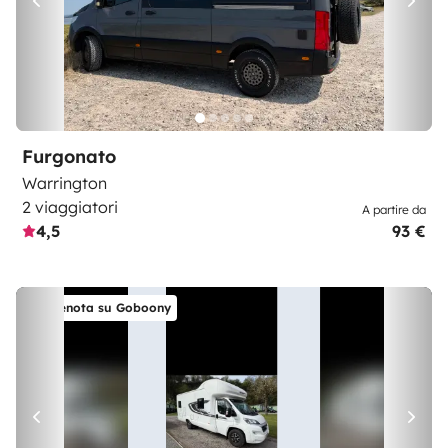
Furgonato
Warrington
2 viaggiatori
A partire da
4,5
93 €
Prenota su Goboony