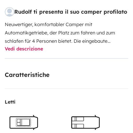
Rudolf ti presenta il suo camper profilato
Neuwertiger, komfortabler Camper mit
Automatikgetriebe, der Platz zum fahren und zum
schlafen für 4 Personen bietet. Die eingebaute
Vedi descrizione
Rückfahrkamera erleichtert das Rückwärtsfahren. Für
das sichere ankommen ist ein Navi verantwortlich. Mit
WC, Dusche, Küche und Heizung ist alles an Bord.
Caratteristiche
Ausserdem ist er mit allem ausgestattet, was man zum
leben unterwegs braucht, von Geschirr bis
Campingmöbel. Eine Markise und ein 3-er
Fahrradträger stehen zur Verfügung. Alles in Allem ist
Letti
der Camper sehr gut ausgestattet. Einfach einsteigen
und losfahren!