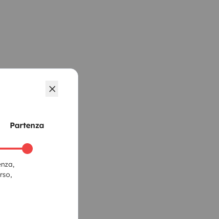
Partenza
enza,
rso,