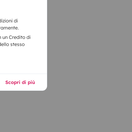
izioni di
itamente.
 un Credito di
dello stesso
Scopri di più