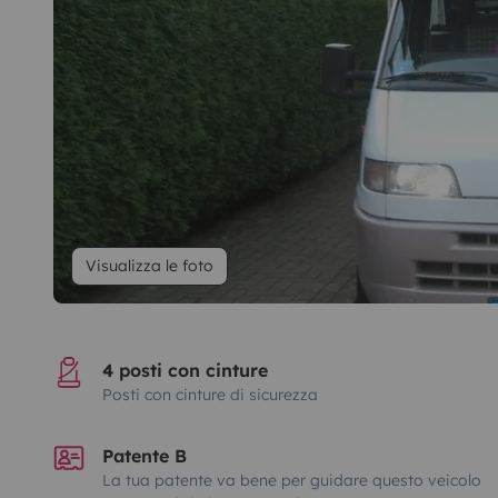
Visualizza le foto
4 posti con cinture
Posti con cinture di sicurezza
Patente B
La tua patente va bene per guidare questo veicolo