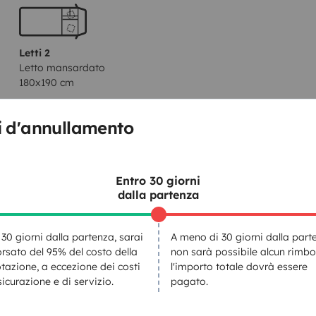
Letti 2
Letto mansardato
180x190 cm
i d'annullamento
WC
Frigorifero
Entro 30 giorni
Kit di pulizia
dalla partenza
Servosterzo
 30 giorni dalla partenza, sarai
A meno di 30 giorni dalla part
rsato del 95% del costo della
non sarà possibile alcun rimbo
paggiamenti
tazione, a eccezione dei costi
l'importo totale dovrà essere
sicurazione e di servizio.
pagato.