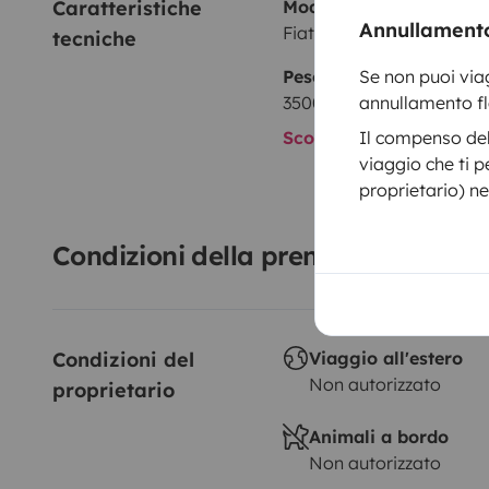
Caratteristiche 
Modello
Annullamento
Fiat Ducato 2,5l
tecniche
Peso massimo autorizz
Se non puoi via
3500 kg
annullamento fle
Scopri di più sulle cara
Il compenso del
viaggio che ti p
proprietario) ne
Condizioni della prenotazione
Condizioni del 
Viaggio all'estero
Non autorizzato
proprietario
Animali a bordo
Non autorizzato