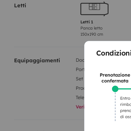
Letti
Letti 1
Panca letto
150x190 cm
Condizion
Equipaggiamenti
Doccia interna
Portabici
Prenotazione
Set di stoviglie
confermata
Prodotti di consumo
Telecamera retromarcia
Entro
rimbo
Verifica tutti gli equi
preno
di as