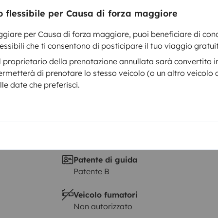
Data di immatricolazione
 flessibile per Causa di forza maggiore
1995
ato
Altezza
ggiare per Causa di forza maggiore, puoi beneficiare di cond
3 m
ssibili che ti consentono di posticipare il tuo viaggio gratu
tteristiche
 proprietario della prenotazione annullata sarà convertito in
ermetterà di prenotare lo stesso veicolo (o un altro veicolo 
lle date che preferisci.
Patente di guida
Patente B
Veicolo fumatori
Non autorizzato