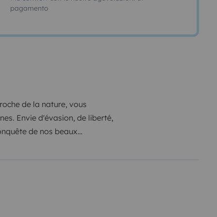
pagamento
roche de la nature, vous
nes.
Envie d'évasion, de liberté,
conquête de nos beaux
encore, sillonnez notre belle
le, avec tout le confort
e banquette lit 140x190 et un
 Fiamma, douche extérieure,
gements. Kit vaisselle et ménage.
3 ou 4 jours en fixe. Prises USB