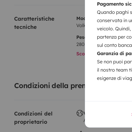
Pagamento sic
Quando paghi su
Caratteristiche 
Modello
conservata in un
Volkswagen Transporter 
tecniche
veicolo. Quindi, 
partenza per con
Peso massimo autorizz
2800 kg
sul conto bancar
Garanzia di pa
Scopri di più sulle cara
Se non puoi part
il nostro team t
esigenze di via
Condizioni della prenotazione
Condizioni del 
Viaggio all'estero
Autorizzato
proprietario