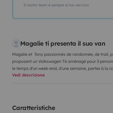
Il nostro team è sempre al tuo servizio
Magalie ti presenta il suo van
Magalie et Tony passionnés de randonnée, de trail, p
proposent un Volkswagen T6 aménagé pour 3 person
le temps d'un week-end, d'une semaine, partez à la 
Vedi descrizione
départements ' Drôme et Ardèche'.
Ou plus longtemps 
France ou l'Europe à bord de notre véhicule confortab
nécessaire pour 2 Adultes et 1 enfant.
Équipements: Un
couchage pour enfant en 50x170 Grand store auvent
évier, gaz, frigo, table, chaises, et de nombreux ran
Caratteristiche
Batterie auxiliaire qui vous permet une autonomie de 