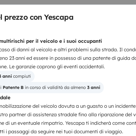
r vos appareils numériques ou
ru de sport, gourmand ou juste à
el prezzo con Yescapa
muler vos envies, vos passions,
vos souhaits. Nous vous
 contraintes. Parking sécurisé
Letti 2
ultirischi per il veicolo e i suoi occupanti
Letto centrale
apide et facile à 2mn de l'A7 et 10
 caso di danni al veicolo e altri problemi sulla strada. Il con
14x190 cm
no 23 anni ed essere in possesso di una patente di guida da
ne. Le garanzie coprono gli eventi accidentali.
3 anni
 compiuti
Set di stoviglie
i 
Patente B
 in corso di validità da almeno 
3 anni
Prodotti di consumo
adale
Servosterzo
mobilizzazione del veicolo dovuta a un guasto o un incidente
Chiusura centralizzata
stro partner di assistenza stradale fino alla riparazione del 
one di un eventuale rimpatrio. Yescapa ti indicherà come con
paggiamenti
utti i passaggi da seguire nei tuoi documenti di viaggio.