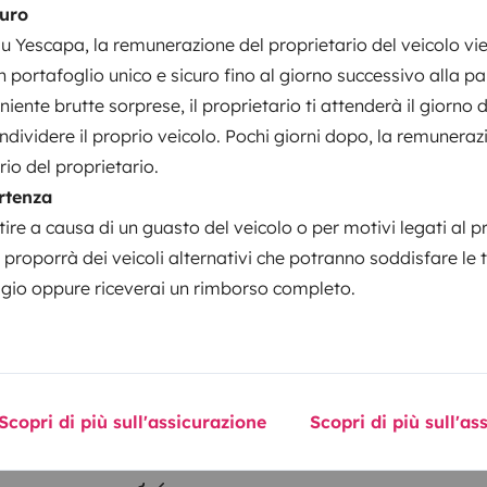
uro
 Yescapa, la remunerazione del proprietario del veicolo vi
Data di immatricolazione
 portafoglio unico e sicuro fino al giorno successivo alla pa
T6
2018
niente brutte sorprese, il proprietario ti attenderà il giorno d
dividere il proprio veicolo. Pochi giorni dopo, la remuneraz
ato
Altezza
2 m
io del proprietario.
rtenza
tteristiche
ire a causa di un guasto del veicolo o per motivi legati al p
i proporrà dei veicoli alternativi che potranno soddisfare le 
ggio oppure riceverai un rimborso completo.
Patente di guida
Scopri di più sull'assicurazione
Scopri di più sull'a
Patente B