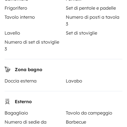
NOLEGGIO CAMPER
Frigorifero
Set di pentole e padelle
Come funziona?
Tavolo interno
Numero di posti a tavola
3
Noleggiare un camper
Lavello
Set di stoviglie
Primi passi in camper
Numero di set di stoviglie
Recensioni degli utenti
3
Aiuto viaggiatore
Zona bagno
Doccia esterna
Lavabo
PROPRIETARI
Inserire un veicolo
Esterno
Contratto di viaggio
Bagagliaio
Tavolo da campeggio
Assicurazione camper
Numero di sedie da
Barbecue