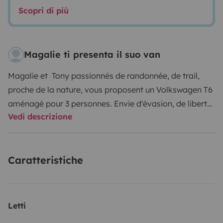
Scopri di più
Magalie ti presenta il suo van
Magalie et Tony passionnés de randonnée, de trail,
proche de la nature, vous proposent un Volkswagen T6
aménagé pour 3 personnes.
Envie d'évasion, de liberté,
Vedi descrizione
le temps d'un week-end, d'une semaine, partez à la
conquête de nos beaux départements ' Drôme et
Ardèche'.
Ou plus longtemps encore, sillonnez notre
Caratteristiche
belle France ou l'Europe à bord de notre véhicule
confortable, avec tout le confort nécessaire pour 2
Adultes et 1 enfant.
Équipements: Une banquette lit
140x190 et un couchage pour enfant en 50x170 Grand
Letti
store auvent Fiamma, douche extérieure, évier, gaz,