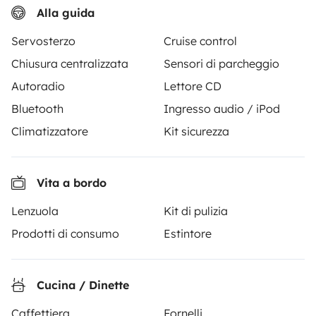
Alla guida
A partire da
Richiesta di prenotazione
64 €
/giorno
Servosterzo
Cruise control
Chiusura centralizzata
Sensori di parcheggio
Autoradio
Lettore CD
Bluetooth
Ingresso audio / iPod
Yescapa è la piattaforma di camper sharing che rende
Climatizzatore
Kit sicurezza
semplice e sicuro il noleggio di camper, van e furgoni
camperizzati, proponendo una soluzione chiavi in mano
per un viaggio itinerante in totale libertà e sicurezza.
Vita a bordo
Lenzuola
Kit di pulizia
4.05/5 su 239 recensioni clienti su Trusted Shops
Prodotti di consumo
Estintore
Instagram
X
Pinterest
Facebook
Cucina / Dinette
Caffettiera
Fornelli