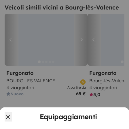
Veicoli simili vicini a Bourg-lès-Valence
Furgonato
Furgonato
BOURG LES VALENCE
Bourg-lès-Valence
4 viaggiatori
4 viaggiatori
A partire da
65 €
Nuovo
5,0
Equipaggiamenti