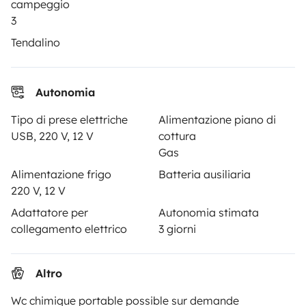
campeggio
Assistenza stradale
3
Aiuto proprietario
Tendalino
Autonomia
Metodi di pagamento
Pagamento in due rate
Tipo di prese elettriche
Alimentazione piano di
USB, 220 V, 12 V
cottura
Gas
Scaricare in
Disponibile su
Alimentazione frigo
Batteria ausiliaria
l'App Store
Google Play
220 V, 12 V
Adattatore per
Autonomia stimata
collegamento elettrico
3 giorni
Blog
Contatti
Lavora con noi
CGU
Privacy
Cookies
Altro
Wc chimique portable possible sur demande
© 2026 Yescapa